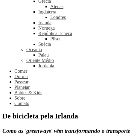
Grécia
Atenas
Inglaterra
Londres
Irlanda
Noruega
República Tcheca
Pilsen
Suécia
Oceania
Palau
Oriente Médio
Jordânia
Comer
Dormir
Passear
Planejar
Babies & Kids
Sobre
Contato
De bicicleta pela Irlanda
Como as 'greenways' vêm transformando o transporte