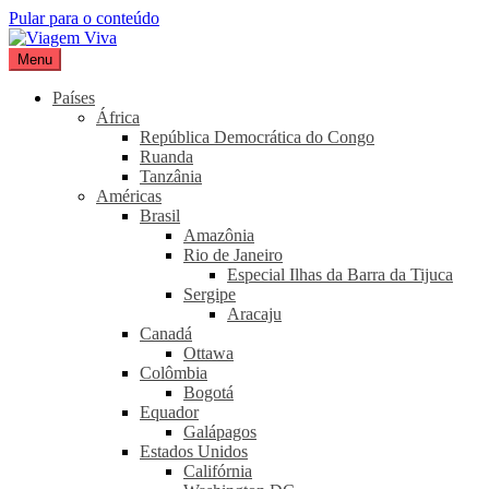
Pular para o conteúdo
Menu
Viagem Viva
Seu portal de turismo sustentável
Países
África
República Democrática do Congo
Ruanda
Tanzânia
Américas
Brasil
Amazônia
Rio de Janeiro
Especial Ilhas da Barra da Tijuca
Sergipe
Aracaju
Canadá
Ottawa
Colômbia
Bogotá
Equador
Galápagos
Estados Unidos
Califórnia