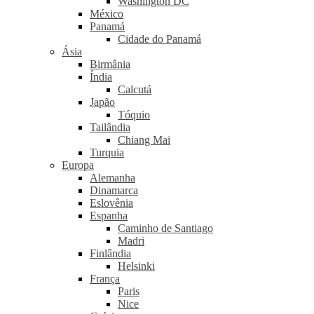
Washington DC
México
Panamá
Cidade do Panamá
Ásia
Birmânia
Índia
Calcutá
Japão
Tóquio
Tailândia
Chiang Mai
Turquia
Europa
Alemanha
Dinamarca
Eslovênia
Espanha
Caminho de Santiago
Madri
Finlândia
Helsinki
França
Paris
Nice