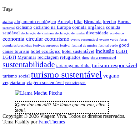
Tags
alojamento ecológico
Aracaju
bike
Birmânia
brechó
Burma
abelhas
ciclismo
ciclismo na Europa
comida orgânica
comida
carnaval
saudável
diversidade
declaração de kinshasa
declaração de lusaka
eco-barco
economia circular
ecoturismo
evento responsável
evento verde
festas
good
populares brasileiras
festivais europeus
festival
festival de música
festival verde
inclusão
cause tourism
hotel ecológico
hotel sustentável
LGBT
LGBTI
Myanmar
reciclagem
refugiados
show
show responsável
sustentabilidade
turismo responsável
tartaruga marinha
turismo sustentável
vegano
turismo social
vegetariano
viagem sustentável
vida selvagem
Quer dar um alô? Me llama que eu vou, clica
aqui.
Copyright © 2026 Viagem Viva. Todos os direitos reservados.
Tema Fashify por
FameThemes