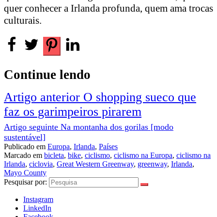
quer conhecer a Irlanda profunda, quem ama trocas
culturais.
Continue lendo
Artigo anterior
O shopping sueco que
faz os garimpeiros pirarem
Artigo seguinte
Na montanha dos gorilas [modo
sustentável]
Publicado em
Europa
,
Irlanda
,
Países
Marcado em
bicleta
,
bike
,
ciclismo
,
ciclismo na Europa
,
ciclismo na
Irlanda
,
ciclovia
,
Great Western Greenway
,
greenway
,
Irlanda
,
Mayo County
Pesquisar por:
Instagram
LinkedIn
Facebook