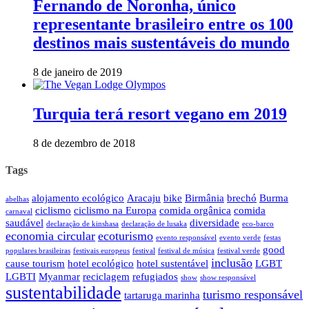
Fernando de Noronha, único
representante brasileiro entre os 100
destinos mais sustentáveis do mundo
8 de janeiro de 2019
Turquia terá resort vegano em 2019
8 de dezembro de 2018
Tags
alojamento ecológico
Aracaju
bike
Birmânia
brechó
Burma
abelhas
ciclismo
ciclismo na Europa
comida orgânica
comida
carnaval
saudável
diversidade
declaração de kinshasa
declaração de lusaka
eco-barco
economia circular
ecoturismo
evento responsável
evento verde
festas
good
populares brasileiras
festivais europeus
festival
festival de música
festival verde
inclusão
cause tourism
hotel ecológico
hotel sustentável
LGBT
LGBTI
Myanmar
reciclagem
refugiados
show
show responsável
sustentabilidade
turismo responsável
tartaruga marinha