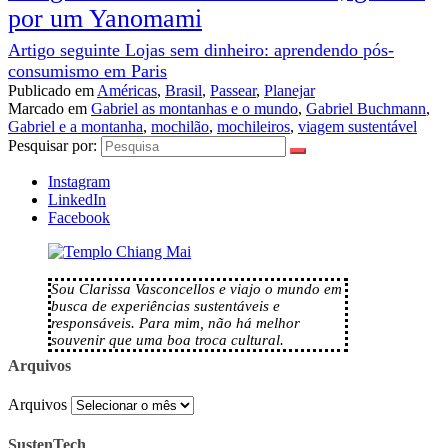
por um Yanomami
Artigo seguinte
Lojas sem dinheiro: aprendendo pós-
consumismo em Paris
Publicado em
Américas
,
Brasil
,
Passear
,
Planejar
Marcado em
Gabriel as montanhas e o mundo
,
Gabriel Buchmann
,
Gabriel e a montanha
,
mochilão
,
mochileiros
,
viagem sustentável
Pesquisar por:
Instagram
LinkedIn
Facebook
Sou Clarissa Vasconcellos e viajo o mundo em
busca de experiências sustentáveis e
responsáveis. Para mim, não há melhor
souvenir que uma boa troca cultural.
Arquivos
Arquivos
SustenTech