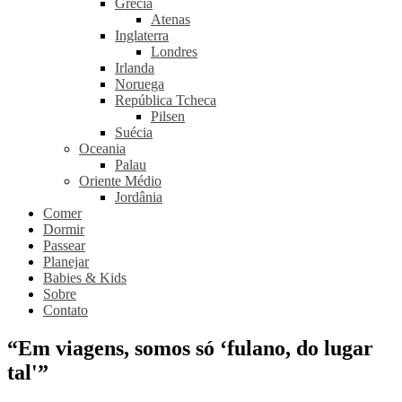
Grécia
Atenas
Inglaterra
Londres
Irlanda
Noruega
República Tcheca
Pilsen
Suécia
Oceania
Palau
Oriente Médio
Jordânia
Comer
Dormir
Passear
Planejar
Babies & Kids
Sobre
Contato
“Em viagens, somos só ‘fulano, do lugar
tal'”