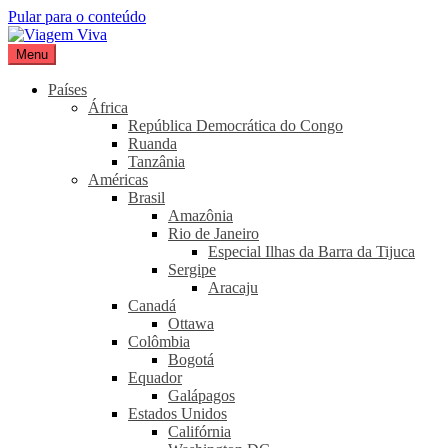
Pular para o conteúdo
Menu
Viagem Viva
Seu portal de turismo sustentável
Países
África
República Democrática do Congo
Ruanda
Tanzânia
Américas
Brasil
Amazônia
Rio de Janeiro
Especial Ilhas da Barra da Tijuca
Sergipe
Aracaju
Canadá
Ottawa
Colômbia
Bogotá
Equador
Galápagos
Estados Unidos
Califórnia