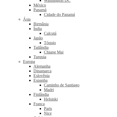
Washington DC
México
Panamá
Cidade do Panamá
Ásia
Birmânia
Índia
Calcutá
Japão
Tóquio
Tailândia
Chiang Mai
Turquia
Europa
Alemanha
Dinamarca
Eslovênia
Espanha
Caminho de Santiago
Madri
Finlândia
Helsinki
França
Paris
Nice