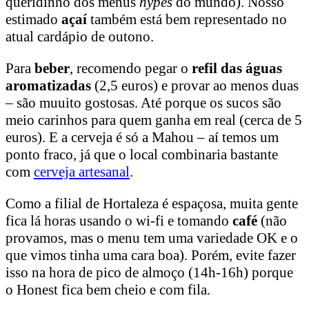
queridinho dos menus
hypes
do mundo). Nosso
estimado
açaí
também está bem representado no
atual cardápio de outono.
Para
beber
, recomendo pegar o
refil das águas
aromatizadas
(2,5 euros) e provar ao menos duas
– são muuito gostosas. Até porque os sucos são
meio carinhos para quem ganha em real (cerca de 5
euros). E a cerveja é só a Mahou – aí temos um
ponto fraco, já que o local combinaria bastante
com
cerveja artesanal
.
Como a filial de Hortaleza é espaçosa, muita gente
fica lá horas usando o wi-fi e tomando
café
(não
provamos, mas o menu tem uma variedade OK e o
que vimos tinha uma cara boa). Porém, evite fazer
isso na hora de pico de almoço (14h-16h) porque
o Honest fica bem cheio e com fila.