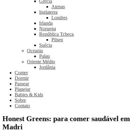
Grécia
Atenas
Inglaterra
Londres
Irlanda
Noruega
República Tcheca
Pilsen
Suécia
Oceania
Palau
Oriente Médio
Jordânia
Comer
Dormir
Passear
Planejar
Babies & Kids
Sobre
Contato
Honest Greens: para comer saudável em
Madri