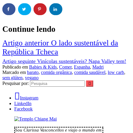
Continue lendo
Artigo anterior
O lado sustentável da
República Tcheca
Artigo seguinte
Vinícolas sustentáveis? Napa Valley tem!
Publicado em
Babies & Kids
,
Comer
,
Espanha
,
Madri
Marcado em
barato
,
comida orgânica
,
comida saudável
,
low carb
,
sem glúten
,
vegano
Pesquisar por:
Instagram
LinkedIn
Facebook
Sou Clarissa Vasconcellos e viajo o mundo em