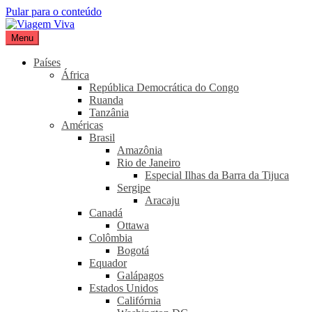
Pular para o conteúdo
Menu
Viagem Viva
Seu portal de turismo sustentável
Países
África
República Democrática do Congo
Ruanda
Tanzânia
Américas
Brasil
Amazônia
Rio de Janeiro
Especial Ilhas da Barra da Tijuca
Sergipe
Aracaju
Canadá
Ottawa
Colômbia
Bogotá
Equador
Galápagos
Estados Unidos
Califórnia