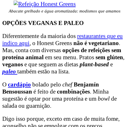
Abacate grelhado e água aromatizada: modismos que amamos
OPÇÕES VEGANAS E PALEO
Diferentemente da maioria dos
restaurantes que eu
indico aqui
, o Honest Greens
não é vegetariano
.
Mas, conta com diversas
opções de refeições sem
proteína animal
em seu menu. Pratos
sem glúten
,
veganos
e que seguem as dietas
plant-based
e
paleo
também estão na lista.
O
cardápio
bolado pelo
chef
Benjamín
Bensoussan
é feito de
combinações
. Minha
sugestão é optar por uma proteína e um
bowl
de
salada ou guarnição.
Digo isso porque, exceto em caso de muita fome,
aconselho não se empolgar com os preços