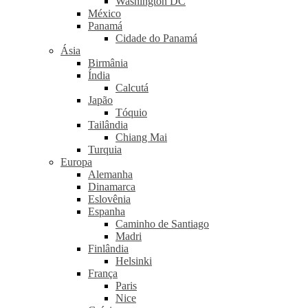
Washington DC
México
Panamá
Cidade do Panamá
Ásia
Birmânia
Índia
Calcutá
Japão
Tóquio
Tailândia
Chiang Mai
Turquia
Europa
Alemanha
Dinamarca
Eslovênia
Espanha
Caminho de Santiago
Madri
Finlândia
Helsinki
França
Paris
Nice