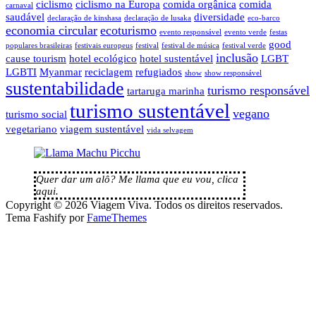
ciclismo
ciclismo na Europa
comida orgânica
comida
carnaval
saudável
diversidade
declaração de kinshasa
declaração de lusaka
eco-barco
economia circular
ecoturismo
evento responsável
evento verde
festas
good
populares brasileiras
festivais europeus
festival
festival de música
festival verde
inclusão
cause tourism
hotel ecológico
hotel sustentável
LGBT
LGBTI
Myanmar
reciclagem
refugiados
show
show responsável
sustentabilidade
turismo responsável
tartaruga marinha
turismo sustentável
vegano
turismo social
vegetariano
viagem sustentável
vida selvagem
Quer dar um alô? Me llama que eu vou, clica
aqui.
Copyright © 2026 Viagem Viva. Todos os direitos reservados.
Tema Fashify por
FameThemes