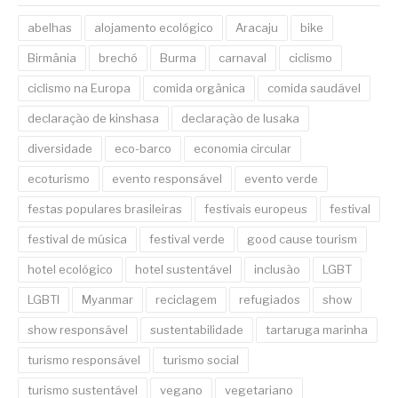
abelhas
alojamento ecológico
Aracaju
bike
Birmânia
brechó
Burma
carnaval
ciclismo
ciclismo na Europa
comida orgânica
comida saudável
declaração de kinshasa
declaração de lusaka
diversidade
eco-barco
economia circular
ecoturismo
evento responsável
evento verde
festas populares brasileiras
festivais europeus
festival
festival de música
festival verde
good cause tourism
hotel ecológico
hotel sustentável
inclusão
LGBT
LGBTI
Myanmar
reciclagem
refugiados
show
show responsável
sustentabilidade
tartaruga marinha
turismo responsável
turismo social
turismo sustentável
vegano
vegetariano