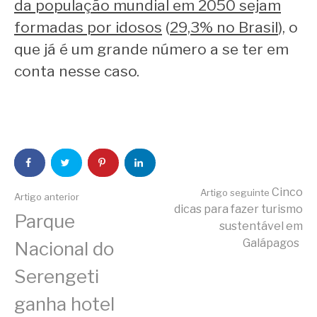
da população mundial em 2050 sejam
formadas por idosos
(
29,3% no Brasil
), o
que já é um grande número a se ter em
conta nesse caso.
Continue
Cinco
Artigo seguinte
Artigo anterior
dicas para fazer turismo
Parque
lendo
sustentável em
Galápagos
Nacional do
Serengeti
ganha hotel