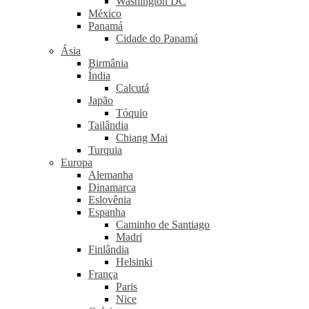
Washington DC
México
Panamá
Cidade do Panamá
Ásia
Birmânia
Índia
Calcutá
Japão
Tóquio
Tailândia
Chiang Mai
Turquia
Europa
Alemanha
Dinamarca
Eslovênia
Espanha
Caminho de Santiago
Madri
Finlândia
Helsinki
França
Paris
Nice