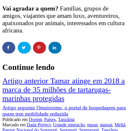
Vai agradar a quem?
Famílias, grupos de
amigos, viajantes que amam luxo, aventureiros,
apaixonados por animais, interessados em cultura
africana.
Continue lendo
Artigo anterior
Tamar atinge em 2018 a
marca de 35 milhões de tartarugas-
marinhas protegidas
Artigo seguinte
Omnirooms, o portal de hospedagem para
quem tem mobilidade reduzida
Publicado em
Dormir
,
Países
,
Tanzânia
Marcado em
Dada Project
,
Grande migração
,
masai
,
massai
,
Meliá
,
Parque Nacional do Serengeti
,
Serengeti
,
Serengueti
,
Tanzânia