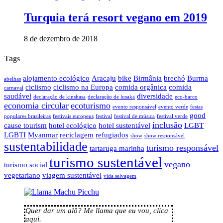
Turquia terá resort vegano em 2019
8 de dezembro de 2018
Tags
alojamento ecológico
Aracaju
bike
Birmânia
brechó
Burma
abelhas
ciclismo
ciclismo na Europa
comida orgânica
comida
carnaval
saudável
diversidade
declaração de kinshasa
declaração de lusaka
eco-barco
economia circular
ecoturismo
evento responsável
evento verde
festas
good
populares brasileiras
festivais europeus
festival
festival de música
festival verde
inclusão
cause tourism
hotel ecológico
hotel sustentável
LGBT
LGBTI
Myanmar
reciclagem
refugiados
show
show responsável
sustentabilidade
turismo responsável
tartaruga marinha
turismo sustentável
vegano
turismo social
vegetariano
viagem sustentável
vida selvagem
Quer dar um alô? Me llama que eu vou, clica
aqui.