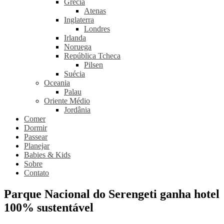
Grécia
Atenas
Inglaterra
Londres
Irlanda
Noruega
República Tcheca
Pilsen
Suécia
Oceania
Palau
Oriente Médio
Jordânia
Comer
Dormir
Passear
Planejar
Babies & Kids
Sobre
Contato
Parque Nacional do Serengeti ganha hotel
100% sustentável