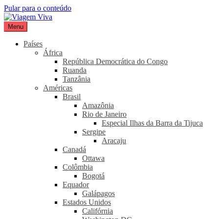
Pular para o conteúdo
Menu
Viagem Viva
Seu portal de turismo sustentável
Países
África
República Democrática do Congo
Ruanda
Tanzânia
Américas
Brasil
Amazônia
Rio de Janeiro
Especial Ilhas da Barra da Tijuca
Sergipe
Aracaju
Canadá
Ottawa
Colômbia
Bogotá
Equador
Galápagos
Estados Unidos
Califórnia