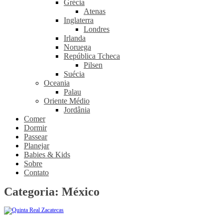
Grécia
Atenas
Inglaterra
Londres
Irlanda
Noruega
República Tcheca
Pilsen
Suécia
Oceania
Palau
Oriente Médio
Jordânia
Comer
Dormir
Passear
Planejar
Babies & Kids
Sobre
Contato
Categoria:
México