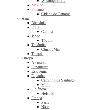
Washington DC
México
Panamá
Cidade do Panamá
Ásia
Birmânia
Índia
Calcutá
Japão
Tóquio
Tailândia
Chiang Mai
Turquia
Europa
Alemanha
Dinamarca
Eslovênia
Espanha
Caminho de Santiago
Madri
Finlândia
Helsinki
França
Paris
Nice