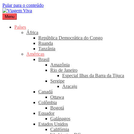
Pular para o conteúdo
Menu
Viagem Viva
Seu portal de turismo sustentável
Países
África
República Democrática do Congo
Ruanda
Tanzânia
Américas
Brasil
Amazônia
Rio de Janeiro
Especial Ilhas da Barra da Tijuca
Sergipe
Aracaju
Canadá
Ottawa
Colômbia
Bogotá
Equador
Galápagos
Estados Unidos
Califórnia