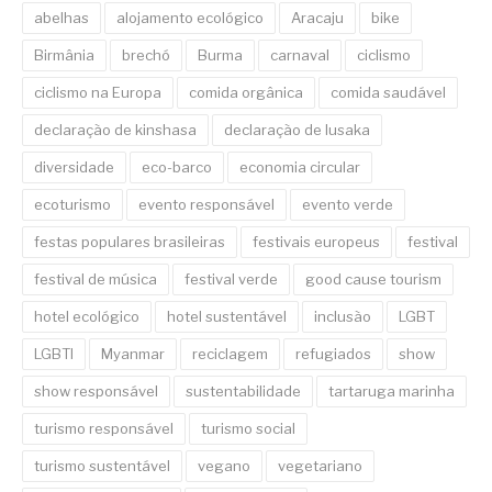
abelhas
alojamento ecológico
Aracaju
bike
Birmânia
brechó
Burma
carnaval
ciclismo
ciclismo na Europa
comida orgânica
comida saudável
declaração de kinshasa
declaração de lusaka
diversidade
eco-barco
economia circular
ecoturismo
evento responsável
evento verde
festas populares brasileiras
festivais europeus
festival
festival de música
festival verde
good cause tourism
hotel ecológico
hotel sustentável
inclusão
LGBT
LGBTI
Myanmar
reciclagem
refugiados
show
show responsável
sustentabilidade
tartaruga marinha
turismo responsável
turismo social
turismo sustentável
vegano
vegetariano