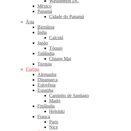
Washington DC
México
Panamá
Cidade do Panamá
Ásia
Birmânia
Índia
Calcutá
Japão
Tóquio
Tailândia
Chiang Mai
Turquia
Europa
Alemanha
Dinamarca
Eslovênia
Espanha
Caminho de Santiago
Madri
Finlândia
Helsinki
França
Paris
Nice