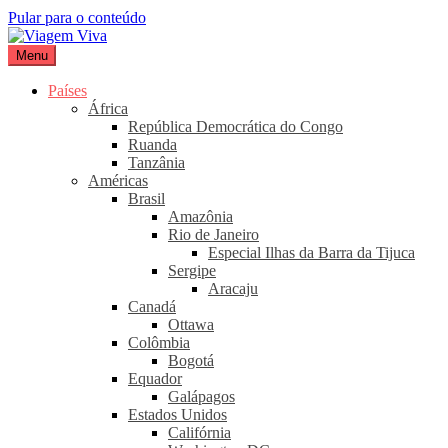
Pular para o conteúdo
Menu
Viagem Viva
Seu portal de turismo sustentável
Países
África
República Democrática do Congo
Ruanda
Tanzânia
Américas
Brasil
Amazônia
Rio de Janeiro
Especial Ilhas da Barra da Tijuca
Sergipe
Aracaju
Canadá
Ottawa
Colômbia
Bogotá
Equador
Galápagos
Estados Unidos
Califórnia