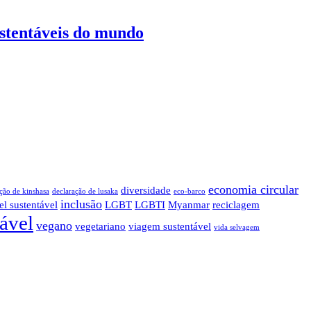
ustentáveis do mundo
economia circular
diversidade
ção de kinshasa
declaração de lusaka
eco-barco
inclusão
el sustentável
LGBT
LGBTI
Myanmar
reciclagem
tável
vegano
vegetariano
viagem sustentável
vida selvagem