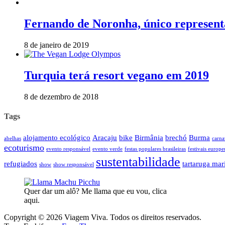
Fernando de Noronha, único representa
8 de janeiro de 2019
Turquia terá resort vegano em 2019
8 de dezembro de 2018
Tags
alojamento ecológico
Aracaju
bike
Birmânia
brechó
Burma
abelhas
carna
ecoturismo
evento responsável
evento verde
festas populares brasileiras
festivais europe
sustentabilidade
refugiados
tartaruga mar
show
show responsável
Quer dar um alô? Me llama que eu vou, clica
aqui.
Copyright © 2026 Viagem Viva. Todos os direitos reservados.