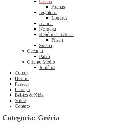
Grécia
Atenas
Inglaterra
Londres
Irlanda
Noruega
República Tcheca
Pilsen
Suécia
Oceania
Palau
Oriente Médio
Jordânia
Comer
Dormir
Passear
Planejar
Babies & Kids
Sobre
Contato
Categoria:
Grécia