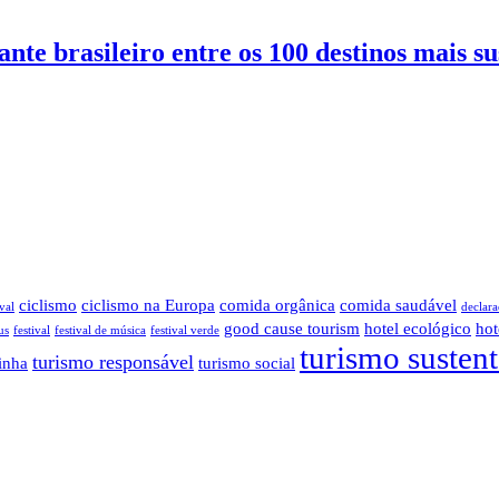
nte brasileiro entre os 100 destinos mais s
ciclismo
ciclismo na Europa
comida orgânica
comida saudável
val
declara
good cause tourism
hotel ecológico
hot
us
festival
festival de música
festival verde
turismo susten
turismo responsável
inha
turismo social