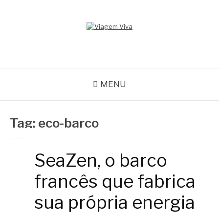
Pular
para
o
conteúdo
VIAGEM VIVA
Seu portal de turismo sustentável
MENU
Tag:
eco-barco
SeaZen, o barco
francês que fabrica
sua própria energia