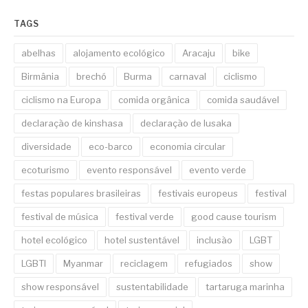
TAGS
abelhas
alojamento ecológico
Aracaju
bike
Birmânia
brechó
Burma
carnaval
ciclismo
ciclismo na Europa
comida orgânica
comida saudável
declaração de kinshasa
declaração de lusaka
diversidade
eco-barco
economia circular
ecoturismo
evento responsável
evento verde
festas populares brasileiras
festivais europeus
festival
festival de música
festival verde
good cause tourism
hotel ecológico
hotel sustentável
inclusão
LGBT
LGBTI
Myanmar
reciclagem
refugiados
show
show responsável
sustentabilidade
tartaruga marinha