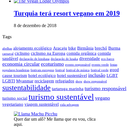
Turquia terá resort vegano em 2019
8 de dezembro de 2018
Tags
alojamento ecológico
Aracaju
bike
Birmânia
brechó
Burma
abelhas
ciclismo
ciclismo na Europa
comida orgânica
comida
carnaval
saudável
diversidade
declaração de kinshasa
declaração de lusaka
eco-barco
economia circular
ecoturismo
evento responsável
evento verde
festas
good
populares brasileiras
festivais europeus
festival
festival de música
festival verde
inclusão
cause tourism
hotel ecológico
hotel sustentável
LGBT
LGBTI
Myanmar
reciclagem
refugiados
show
show responsável
sustentabilidade
turismo responsável
tartaruga marinha
turismo sustentável
vegano
turismo social
vegetariano
viagem sustentável
vida selvagem
Quer dar um alô? Me llama que eu vou, clica
aqui.