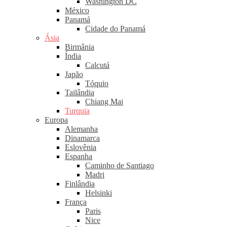
Washington DC
México
Panamá
Cidade do Panamá
Ásia
Birmânia
Índia
Calcutá
Japão
Tóquio
Tailândia
Chiang Mai
Turquia
Europa
Alemanha
Dinamarca
Eslovênia
Espanha
Caminho de Santiago
Madri
Finlândia
Helsinki
França
Paris
Nice