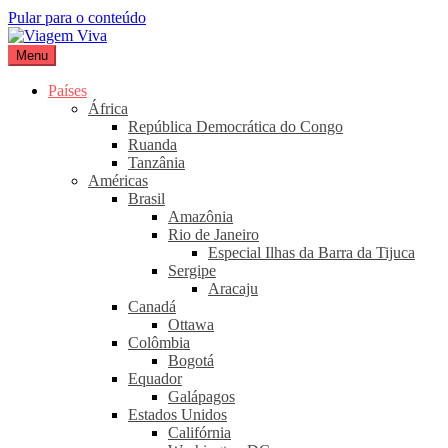
Pular para o conteúdo
Menu
Viagem Viva
Seu portal de turismo sustentável
Países
África
República Democrática do Congo
Ruanda
Tanzânia
Américas
Brasil
Amazônia
Rio de Janeiro
Especial Ilhas da Barra da Tijuca
Sergipe
Aracaju
Canadá
Ottawa
Colômbia
Bogotá
Equador
Galápagos
Estados Unidos
Califórnia