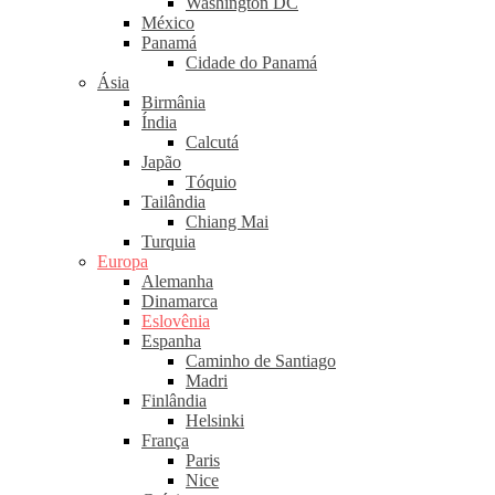
Washington DC
México
Panamá
Cidade do Panamá
Ásia
Birmânia
Índia
Calcutá
Japão
Tóquio
Tailândia
Chiang Mai
Turquia
Europa
Alemanha
Dinamarca
Eslovênia
Espanha
Caminho de Santiago
Madri
Finlândia
Helsinki
França
Paris
Nice