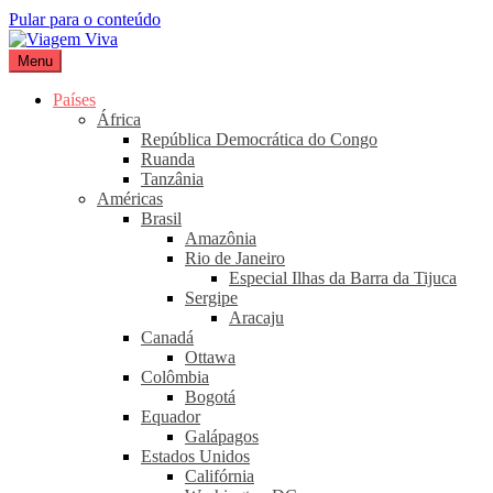
Pular para o conteúdo
Menu
Viagem Viva
Seu portal de turismo sustentável
Países
África
República Democrática do Congo
Ruanda
Tanzânia
Américas
Brasil
Amazônia
Rio de Janeiro
Especial Ilhas da Barra da Tijuca
Sergipe
Aracaju
Canadá
Ottawa
Colômbia
Bogotá
Equador
Galápagos
Estados Unidos
Califórnia