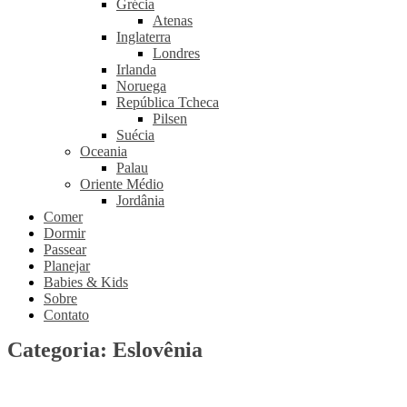
Grécia
Atenas
Inglaterra
Londres
Irlanda
Noruega
República Tcheca
Pilsen
Suécia
Oceania
Palau
Oriente Médio
Jordânia
Comer
Dormir
Passear
Planejar
Babies & Kids
Sobre
Contato
Categoria:
Eslovênia