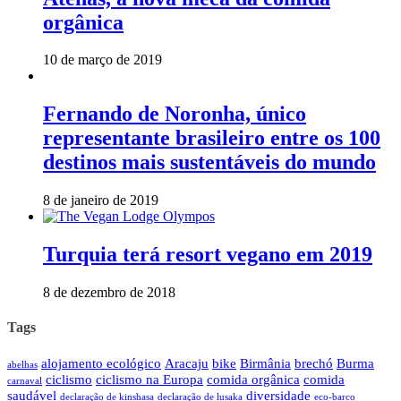
orgânica
10 de março de 2019
Fernando de Noronha, único
representante brasileiro entre os 100
destinos mais sustentáveis do mundo
8 de janeiro de 2019
Turquia terá resort vegano em 2019
8 de dezembro de 2018
Tags
alojamento ecológico
Aracaju
bike
Birmânia
brechó
Burma
abelhas
ciclismo
ciclismo na Europa
comida orgânica
comida
carnaval
saudável
diversidade
declaração de kinshasa
declaração de lusaka
eco-barco