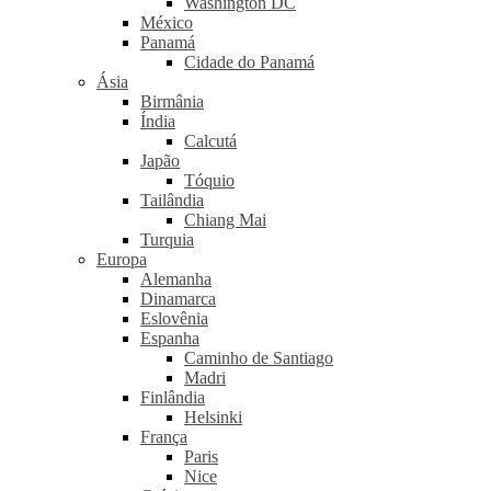
Washington DC
México
Panamá
Cidade do Panamá
Ásia
Birmânia
Índia
Calcutá
Japão
Tóquio
Tailândia
Chiang Mai
Turquia
Europa
Alemanha
Dinamarca
Eslovênia
Espanha
Caminho de Santiago
Madri
Finlândia
Helsinki
França
Paris
Nice