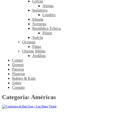
Grécia
Atenas
Inglaterra
Londres
Irlanda
Noruega
República Tcheca
Pilsen
Suécia
Oceania
Palau
Oriente Médio
Jordânia
Comer
Dormir
Passear
Planejar
Babies & Kids
Sobre
Contato
Categoria:
Américas