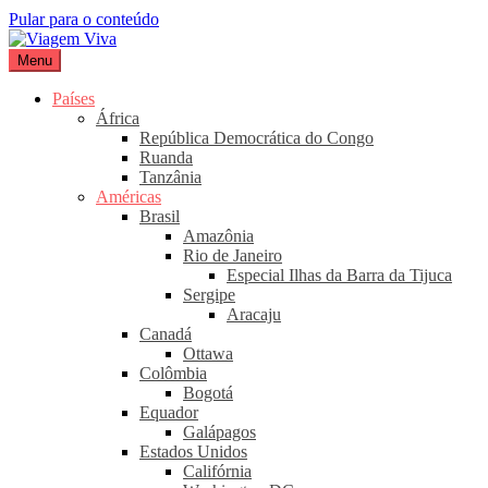
Pular para o conteúdo
Menu
Viagem Viva
Seu portal de turismo sustentável
Países
África
República Democrática do Congo
Ruanda
Tanzânia
Américas
Brasil
Amazônia
Rio de Janeiro
Especial Ilhas da Barra da Tijuca
Sergipe
Aracaju
Canadá
Ottawa
Colômbia
Bogotá
Equador
Galápagos
Estados Unidos
Califórnia