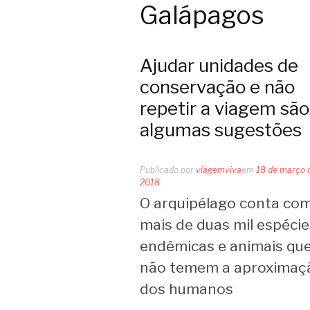
Galápagos
Ajudar unidades de
conservação e não
repetir a viagem são
algumas sugestões
Publicado por
viagemviva
em
18 de março 
2018
O arquipélago conta co
mais de duas mil espécie
endêmicas e animais qu
não temem a aproximaç
dos humanos