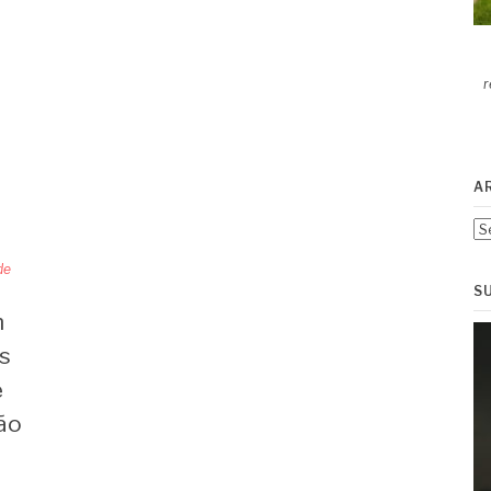
r
A
Ar
de
S
m
s
e
ão