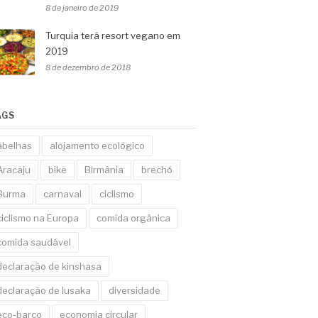
8 de janeiro de 2019
Turquia terá resort vegano em
2019
8 de dezembro de 2018
AGS
abelhas
alojamento ecológico
Aracaju
bike
Birmânia
brechó
Burma
carnaval
ciclismo
ciclismo na Europa
comida orgânica
comida saudável
declaração de kinshasa
declaração de lusaka
diversidade
eco-barco
economia circular