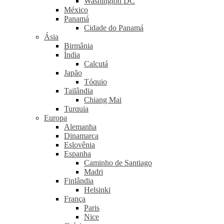
Washington DC
México
Panamá
Cidade do Panamá
Ásia
Birmânia
Índia
Calcutá
Japão
Tóquio
Tailândia
Chiang Mai
Turquia
Europa
Alemanha
Dinamarca
Eslovênia
Espanha
Caminho de Santiago
Madri
Finlândia
Helsinki
França
Paris
Nice