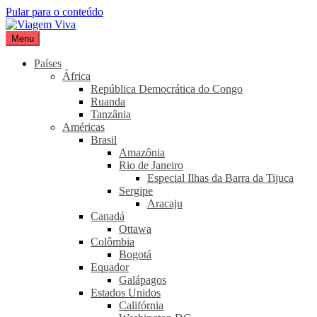
Pular para o conteúdo
Menu
Viagem Viva
Seu portal de turismo sustentável
Países
África
República Democrática do Congo
Ruanda
Tanzânia
Américas
Brasil
Amazônia
Rio de Janeiro
Especial Ilhas da Barra da Tijuca
Sergipe
Aracaju
Canadá
Ottawa
Colômbia
Bogotá
Equador
Galápagos
Estados Unidos
Califórnia