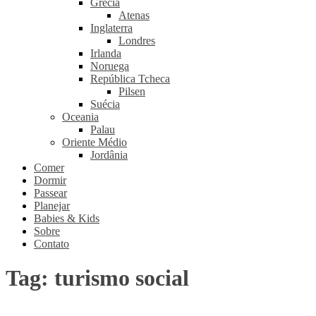
Grécia
Atenas
Inglaterra
Londres
Irlanda
Noruega
República Tcheca
Pilsen
Suécia
Oceania
Palau
Oriente Médio
Jordânia
Comer
Dormir
Passear
Planejar
Babies & Kids
Sobre
Contato
Tag:
turismo social