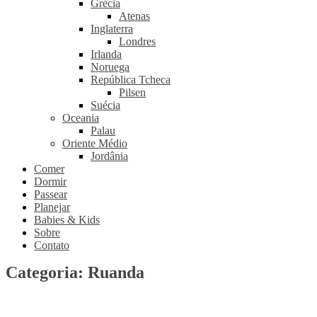
Grécia
Atenas
Inglaterra
Londres
Irlanda
Noruega
República Tcheca
Pilsen
Suécia
Oceania
Palau
Oriente Médio
Jordânia
Comer
Dormir
Passear
Planejar
Babies & Kids
Sobre
Contato
Categoria:
Ruanda