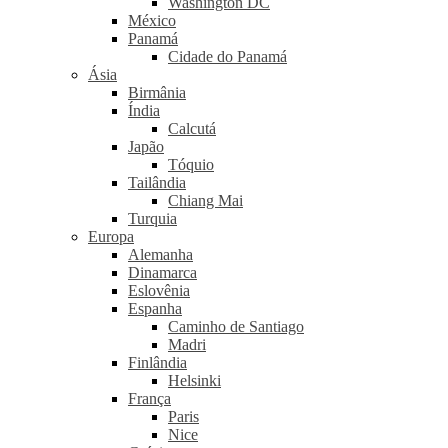
Washington DC
México
Panamá
Cidade do Panamá
Ásia
Birmânia
Índia
Calcutá
Japão
Tóquio
Tailândia
Chiang Mai
Turquia
Europa
Alemanha
Dinamarca
Eslovênia
Espanha
Caminho de Santiago
Madri
Finlândia
Helsinki
França
Paris
Nice