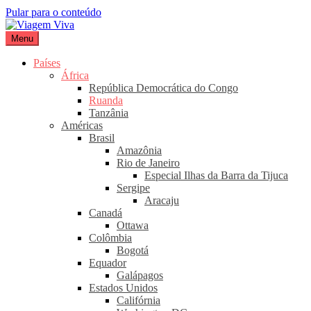
Pular para o conteúdo
Menu
Viagem Viva
Seu portal de turismo sustentável
Países
África
República Democrática do Congo
Ruanda
Tanzânia
Américas
Brasil
Amazônia
Rio de Janeiro
Especial Ilhas da Barra da Tijuca
Sergipe
Aracaju
Canadá
Ottawa
Colômbia
Bogotá
Equador
Galápagos
Estados Unidos
Califórnia