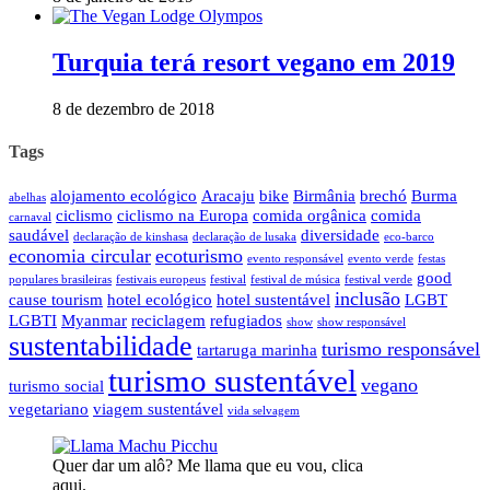
Turquia terá resort vegano em 2019
8 de dezembro de 2018
Tags
alojamento ecológico
Aracaju
bike
Birmânia
brechó
Burma
abelhas
ciclismo
ciclismo na Europa
comida orgânica
comida
carnaval
saudável
diversidade
declaração de kinshasa
declaração de lusaka
eco-barco
economia circular
ecoturismo
evento responsável
evento verde
festas
good
populares brasileiras
festivais europeus
festival
festival de música
festival verde
inclusão
cause tourism
hotel ecológico
hotel sustentável
LGBT
LGBTI
Myanmar
reciclagem
refugiados
show
show responsável
sustentabilidade
turismo responsável
tartaruga marinha
turismo sustentável
vegano
turismo social
vegetariano
viagem sustentável
vida selvagem
Quer dar um alô? Me llama que eu vou, clica
aqui.