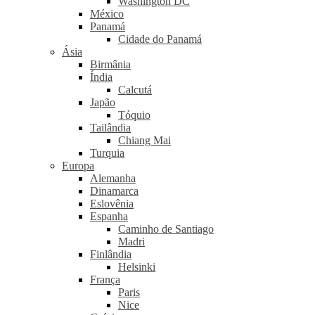
Washington DC
México
Panamá
Cidade do Panamá
Ásia
Birmânia
Índia
Calcutá
Japão
Tóquio
Tailândia
Chiang Mai
Turquia
Europa
Alemanha
Dinamarca
Eslovênia
Espanha
Caminho de Santiago
Madri
Finlândia
Helsinki
França
Paris
Nice