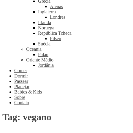
Grécia
Atenas
Inglaterra
Londres
Irlanda
Noruega
República Tcheca
Pilsen
Suécia
Oceania
Palau
Oriente Médio
Jordânia
Comer
Dormir
Passear
Planejar
Babies & Kids
Sobre
Contato
Tag:
vegano