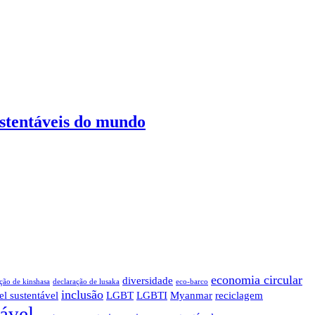
ustentáveis do mundo
economia circular
diversidade
ção de kinshasa
declaração de lusaka
eco-barco
inclusão
el sustentável
LGBT
LGBTI
Myanmar
reciclagem
tável