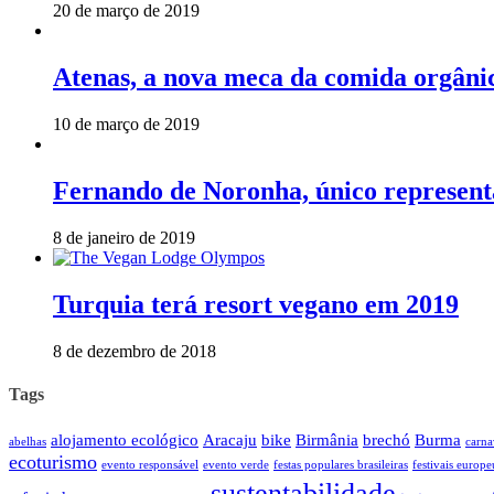
20 de março de 2019
Atenas, a nova meca da comida orgâni
10 de março de 2019
Fernando de Noronha, único representa
8 de janeiro de 2019
Turquia terá resort vegano em 2019
8 de dezembro de 2018
Tags
alojamento ecológico
Aracaju
bike
Birmânia
brechó
Burma
abelhas
carna
ecoturismo
evento responsável
evento verde
festas populares brasileiras
festivais europe
sustentabilidade