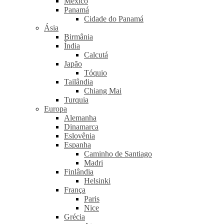
México
Panamá
Cidade do Panamá
Ásia
Birmânia
Índia
Calcutá
Japão
Tóquio
Tailândia
Chiang Mai
Turquia
Europa
Alemanha
Dinamarca
Eslovênia
Espanha
Caminho de Santiago
Madri
Finlândia
Helsinki
França
Paris
Nice
Grécia