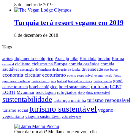
8 de janeiro de 2019
Turquia terá resort vegano em 2019
8 de dezembro de 2018
Tags
alojamento ecológico
Aracaju
bike
Birmânia
brechó
Burma
abelhas
ciclismo
ciclismo na Europa
comida orgânica
comida
carnaval
saudável
diversidade
declaração de kinshasa
declaração de lusaka
eco-barco
economia circular
ecoturismo
evento responsável
evento verde
festas
good
populares brasileiras
festivais europeus
festival
festival de música
festival verde
inclusão
cause tourism
hotel ecológico
hotel sustentável
LGBT
LGBTI
Myanmar
reciclagem
refugiados
show
show responsável
sustentabilidade
turismo responsável
tartaruga marinha
turismo sustentável
vegano
turismo social
vegetariano
viagem sustentável
vida selvagem
Quer dar um alô? Me llama que eu vou, clica