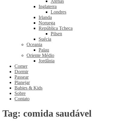
Atenas
Inglaterra
Londres
Irlanda
Noruega
República Tcheca
Pilsen
Suécia
Oceania
Palau
Oriente Médio
Jordânia
Comer
Dormir
Passear
Planejar
Babies & Kids
Sobre
Contato
Tag:
comida saudável