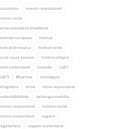
ecoturismo
evento responsável
evento verde
festas populares brasileiras
festivais europeus
festival
festival de música
festival verde
good cause tourism
hotel ecológico
hotel sustentável
inclusão
LGBT
LGBTI
Myanmar
reciclagem
refugiados
show
show responsável
sustentabilidade
tartaruga marinha
turismo responsável
turismo social
turismo sustentável
vegano
vegetariano
viagem sustentável