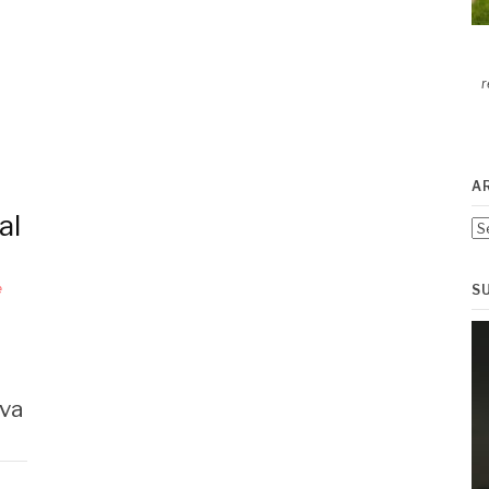
r
A
al
Ar
e
S
iva