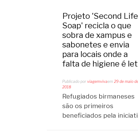
Projeto 'Second Life
Soap' recicla o que
sobra de xampus e
sabonetes e envia
para locais onde a
falta de higiene é let
Publicado por
viagemviva
em
29 de maio d
2018
Refugiados birmaneses
são os primeiros
beneficiados pela iniciat