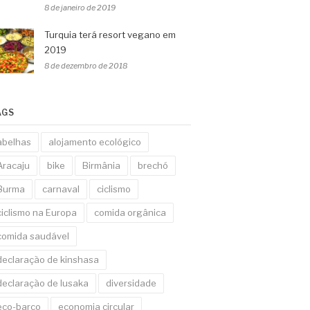
8 de janeiro de 2019
Turquia terá resort vegano em
2019
8 de dezembro de 2018
AGS
abelhas
alojamento ecológico
Aracaju
bike
Birmânia
brechó
Burma
carnaval
ciclismo
ciclismo na Europa
comida orgânica
comida saudável
declaração de kinshasa
declaração de lusaka
diversidade
eco-barco
economia circular