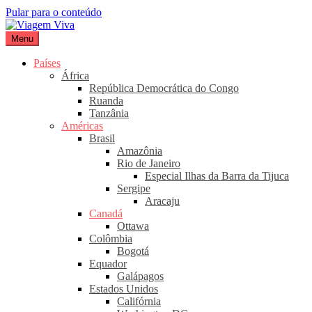
Pular para o conteúdo
Menu
Viagem Viva
Seu portal de turismo sustentável
Países
África
República Democrática do Congo
Ruanda
Tanzânia
Américas
Brasil
Amazônia
Rio de Janeiro
Especial Ilhas da Barra da Tijuca
Sergipe
Aracaju
Canadá
Ottawa
Colômbia
Bogotá
Equador
Galápagos
Estados Unidos
Califórnia