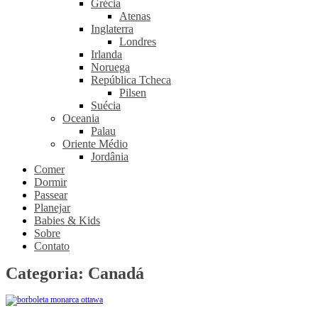
Grécia
Atenas
Inglaterra
Londres
Irlanda
Noruega
República Tcheca
Pilsen
Suécia
Oceania
Palau
Oriente Médio
Jordânia
Comer
Dormir
Passear
Planejar
Babies & Kids
Sobre
Contato
Categoria:
Canadá