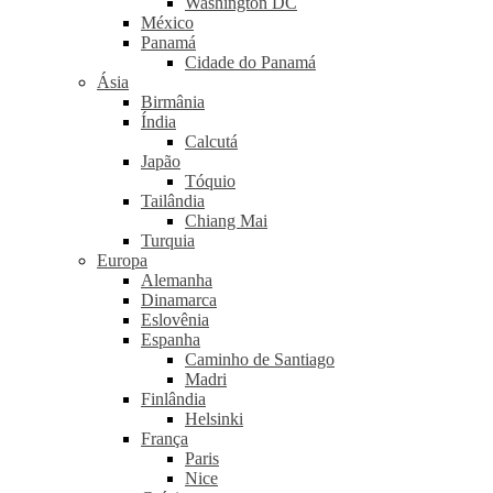
Washington DC
México
Panamá
Cidade do Panamá
Ásia
Birmânia
Índia
Calcutá
Japão
Tóquio
Tailândia
Chiang Mai
Turquia
Europa
Alemanha
Dinamarca
Eslovênia
Espanha
Caminho de Santiago
Madri
Finlândia
Helsinki
França
Paris
Nice