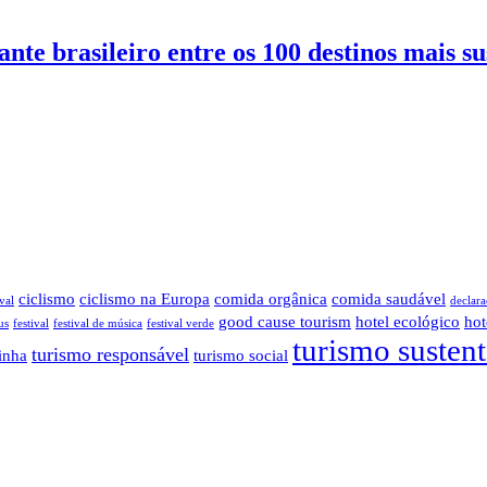
nte brasileiro entre os 100 destinos mais s
ciclismo
ciclismo na Europa
comida orgânica
comida saudável
val
declara
good cause tourism
hotel ecológico
hot
us
festival
festival de música
festival verde
turismo susten
turismo responsável
inha
turismo social