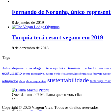
Fernando de Noronha, único representa
8 de janeiro de 2019
Turquia terá resort vegano em 2019
8 de dezembro de 2018
Tags
alojamento ecológico
Aracaju
bike
Birmânia
brechó
Burma
abelhas
carna
ecoturismo
evento responsável
evento verde
festas populares brasileiras
festivais europe
sustentabilidade
refugiados
tartaruga mar
show
show responsável
Quer dar um alô? Me llama que eu vou, clica
aqui.
Copyright © 2026 Viagem Viva. Todos os direitos reservados.