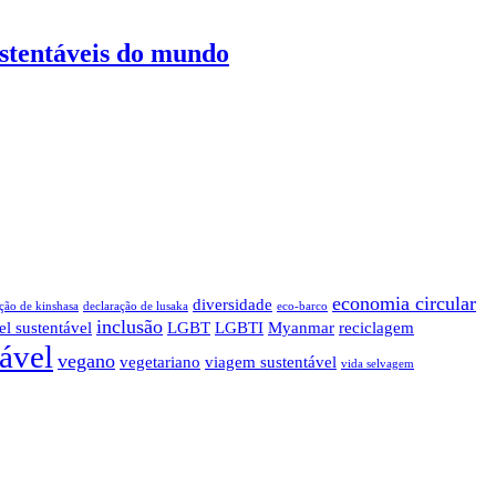
ustentáveis do mundo
economia circular
diversidade
ção de kinshasa
declaração de lusaka
eco-barco
inclusão
el sustentável
LGBT
LGBTI
Myanmar
reciclagem
tável
vegano
vegetariano
viagem sustentável
vida selvagem