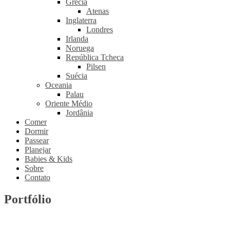
Grécia
Atenas
Inglaterra
Londres
Irlanda
Noruega
República Tcheca
Pilsen
Suécia
Oceania
Palau
Oriente Médio
Jordânia
Comer
Dormir
Passear
Planejar
Babies & Kids
Sobre
Contato
Portfólio