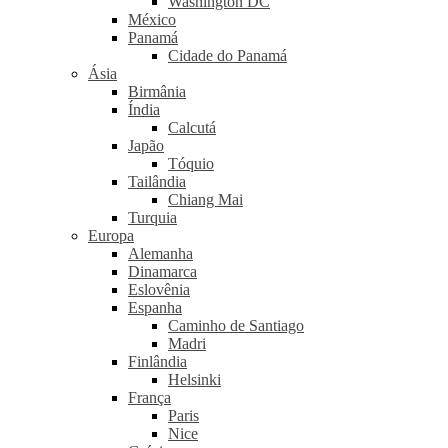
Washington DC
México
Panamá
Cidade do Panamá
Ásia
Birmânia
Índia
Calcutá
Japão
Tóquio
Tailândia
Chiang Mai
Turquia
Europa
Alemanha
Dinamarca
Eslovênia
Espanha
Caminho de Santiago
Madri
Finlândia
Helsinki
França
Paris
Nice