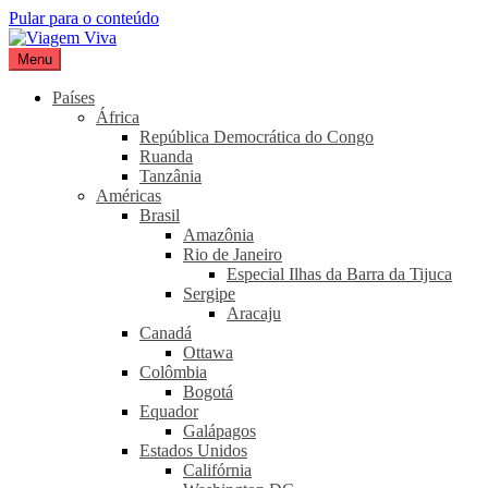
Pular para o conteúdo
Menu
Viagem Viva
Seu portal de turismo sustentável
Países
África
República Democrática do Congo
Ruanda
Tanzânia
Américas
Brasil
Amazônia
Rio de Janeiro
Especial Ilhas da Barra da Tijuca
Sergipe
Aracaju
Canadá
Ottawa
Colômbia
Bogotá
Equador
Galápagos
Estados Unidos
Califórnia