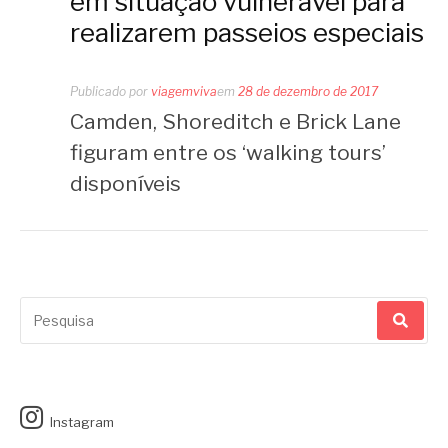
em situação vulnerável para
realizarem passeios especiais
Publicado por
viagemviva
em
28 de dezembro de 2017
Camden, Shoreditch e Brick Lane
figuram entre os ‘walking tours’
disponíveis
Pesquisar
por:
Instagram