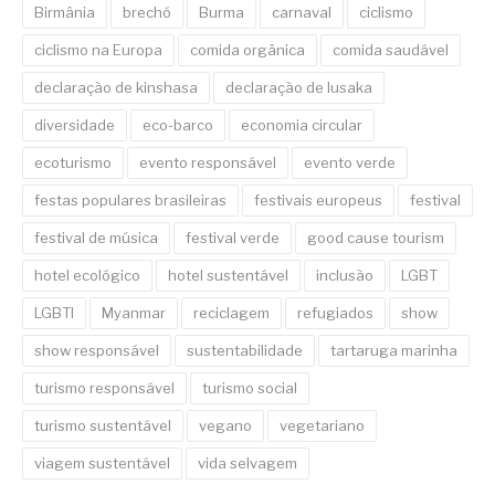
Birmânia
brechó
Burma
carnaval
ciclismo
ciclismo na Europa
comida orgânica
comida saudável
declaração de kinshasa
declaração de lusaka
diversidade
eco-barco
economia circular
ecoturismo
evento responsável
evento verde
festas populares brasileiras
festivais europeus
festival
festival de música
festival verde
good cause tourism
hotel ecológico
hotel sustentável
inclusão
LGBT
LGBTI
Myanmar
reciclagem
refugiados
show
show responsável
sustentabilidade
tartaruga marinha
turismo responsável
turismo social
turismo sustentável
vegano
vegetariano
viagem sustentável
vida selvagem