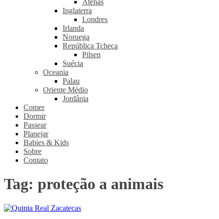
Atenas
Inglaterra
Londres
Irlanda
Noruega
República Tcheca
Pilsen
Suécia
Oceania
Palau
Oriente Médio
Jordânia
Comer
Dormir
Passear
Planejar
Babies & Kids
Sobre
Contato
Tag:
proteção a animais