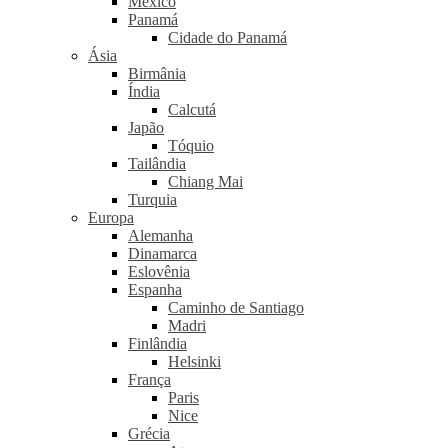
México
Panamá
Cidade do Panamá
Ásia
Birmânia
Índia
Calcutá
Japão
Tóquio
Tailândia
Chiang Mai
Turquia
Europa
Alemanha
Dinamarca
Eslovênia
Espanha
Caminho de Santiago
Madri
Finlândia
Helsinki
França
Paris
Nice
Grécia