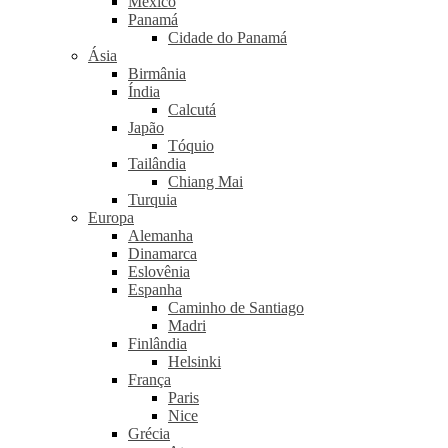
México
Panamá
Cidade do Panamá
Ásia
Birmânia
Índia
Calcutá
Japão
Tóquio
Tailândia
Chiang Mai
Turquia
Europa
Alemanha
Dinamarca
Eslovênia
Espanha
Caminho de Santiago
Madri
Finlândia
Helsinki
França
Paris
Nice
Grécia