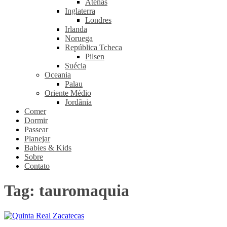
Atenas
Inglaterra
Londres
Irlanda
Noruega
República Tcheca
Pilsen
Suécia
Oceania
Palau
Oriente Médio
Jordânia
Comer
Dormir
Passear
Planejar
Babies & Kids
Sobre
Contato
Tag:
tauromaquia