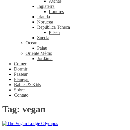
Atenas
Inglaterra
Londres
Irlanda
Noruega
República Tcheca
Pilsen
Suécia
Oceania
Palau
Oriente Médio
Jordânia
Comer
Dormir
Passear
Planejar
Babies & Kids
Sobre
Contato
Tag:
vegan