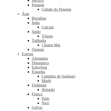
México
Panamá
Cidade do Panamá
Ásia
Birmânia
Índia
Calcutá
Japão
Tóquio
Tailândia
Chiang Mai
Turquia
Europa
Alemanha
Dinamarca
Eslovênia
Espanha
Caminho de Santiago
Madri
Finlândia
Helsinki
França
Paris
Nice
Grécia