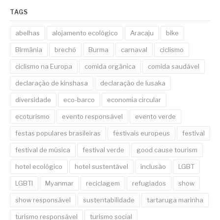
TAGS
abelhas
alojamento ecológico
Aracaju
bike
Birmânia
brechó
Burma
carnaval
ciclismo
ciclismo na Europa
comida orgânica
comida saudável
declaração de kinshasa
declaração de lusaka
diversidade
eco-barco
economia circular
ecoturismo
evento responsável
evento verde
festas populares brasileiras
festivais europeus
festival
festival de música
festival verde
good cause tourism
hotel ecológico
hotel sustentável
inclusão
LGBT
LGBTI
Myanmar
reciclagem
refugiados
show
show responsável
sustentabilidade
tartaruga marinha
turismo responsável
turismo social