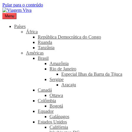
Pular para o conteúdo
Menu
Viagem Viva
Seu portal de turismo sustentável
Países
África
República Democrática do Congo
Ruanda
Tanzânia
Américas
Brasil
Amazônia
Rio de Janeiro
Especial Ilhas da Barra da Tijuca
Sergipe
Aracaju
Canadá
Ottawa
Colômbia
Bogotá
Equador
Galápagos
Estados Unidos
Califórnia