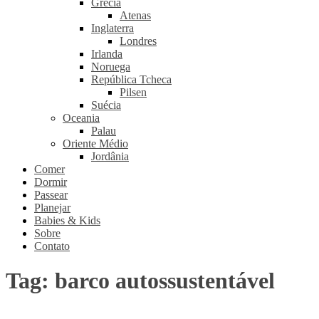
Grécia
Atenas
Inglaterra
Londres
Irlanda
Noruega
República Tcheca
Pilsen
Suécia
Oceania
Palau
Oriente Médio
Jordânia
Comer
Dormir
Passear
Planejar
Babies & Kids
Sobre
Contato
Tag:
barco autossustentável