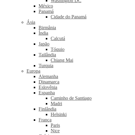
Washington DC
México
Panamá
Cidade do Panamá
Ásia
Birmânia
Índia
Calcutá
Japão
Tóquio
Tailândia
Chiang Mai
Turquia
Europa
Alemanha
Dinamarca
Eslovênia
Espanha
Caminho de Santiago
Madri
Finlândia
Helsinki
França
Paris
Nice