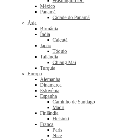
Washington DC
México
Panamá
Cidade do Panamá
Ásia
Birmânia
Índia
Calcutá
Japão
Tóquio
Tailândia
Chiang Mai
Turquia
Europa
Alemanha
Dinamarca
Eslovênia
Espanha
Caminho de Santiago
Madri
Finlândia
Helsinki
França
Paris
Nice