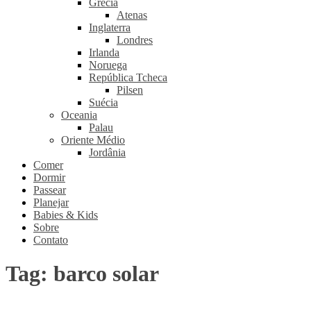
Grécia
Atenas
Inglaterra
Londres
Irlanda
Noruega
República Tcheca
Pilsen
Suécia
Oceania
Palau
Oriente Médio
Jordânia
Comer
Dormir
Passear
Planejar
Babies & Kids
Sobre
Contato
Tag:
barco solar