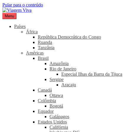
Pular para o conteúdo
Menu
Viagem Viva
Seu portal de turismo sustentável
Países
África
República Democrática do Congo
Ruanda
Tanzânia
Américas
Brasil
Amazônia
Rio de Janeiro
Especial Ilhas da Barra da Tijuca
Sergipe
Aracaju
Canadá
Ottawa
Colômbia
Bogotá
Equador
Galápagos
Estados Unidos
Califórnia