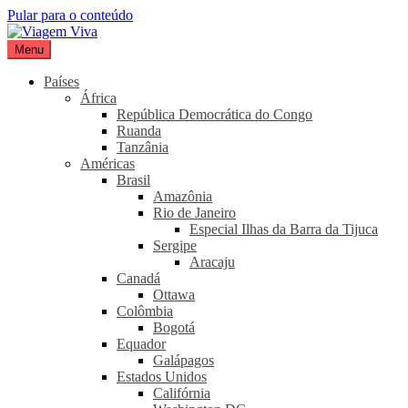
Pular para o conteúdo
Menu
Viagem Viva
Seu portal de turismo sustentável
Países
África
República Democrática do Congo
Ruanda
Tanzânia
Américas
Brasil
Amazônia
Rio de Janeiro
Especial Ilhas da Barra da Tijuca
Sergipe
Aracaju
Canadá
Ottawa
Colômbia
Bogotá
Equador
Galápagos
Estados Unidos
Califórnia