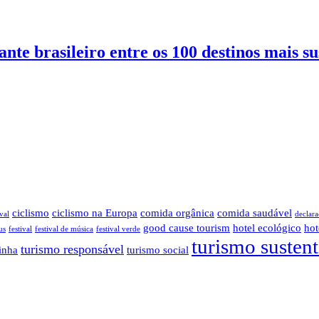
nte brasileiro entre os 100 destinos mais s
ciclismo
ciclismo na Europa
comida orgânica
comida saudável
val
declara
good cause tourism
hotel ecológico
hot
us
festival
festival de música
festival verde
turismo susten
turismo responsável
inha
turismo social