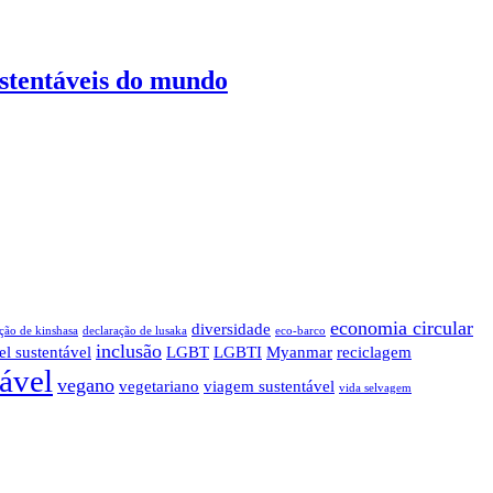
ustentáveis do mundo
economia circular
diversidade
ção de kinshasa
declaração de lusaka
eco-barco
inclusão
el sustentável
LGBT
LGBTI
Myanmar
reciclagem
tável
vegano
vegetariano
viagem sustentável
vida selvagem