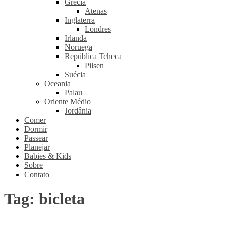
Grécia
Atenas
Inglaterra
Londres
Irlanda
Noruega
República Tcheca
Pilsen
Suécia
Oceania
Palau
Oriente Médio
Jordânia
Comer
Dormir
Passear
Planejar
Babies & Kids
Sobre
Contato
Tag:
bicleta