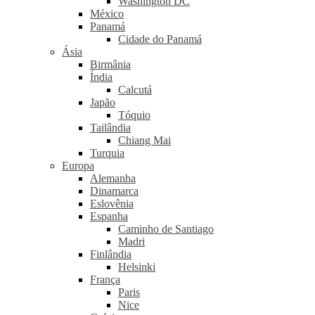
Washington DC
México
Panamá
Cidade do Panamá
Ásia
Birmânia
Índia
Calcutá
Japão
Tóquio
Tailândia
Chiang Mai
Turquia
Europa
Alemanha
Dinamarca
Eslovênia
Espanha
Caminho de Santiago
Madri
Finlândia
Helsinki
França
Paris
Nice