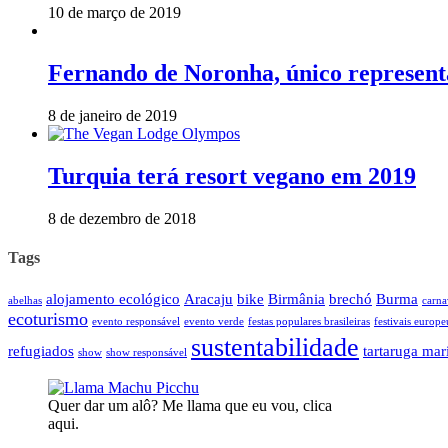
10 de março de 2019
Fernando de Noronha, único representa
8 de janeiro de 2019
Turquia terá resort vegano em 2019
8 de dezembro de 2018
Tags
alojamento ecológico
Aracaju
bike
Birmânia
brechó
Burma
abelhas
carna
ecoturismo
evento responsável
evento verde
festas populares brasileiras
festivais europe
sustentabilidade
refugiados
tartaruga mar
show
show responsável
Quer dar um alô? Me llama que eu vou, clica
aqui.