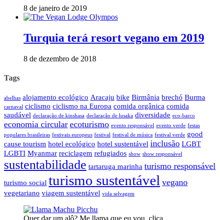
8 de janeiro de 2019
Turquia terá resort vegano em 2019
8 de dezembro de 2018
Tags
alojamento ecológico
Aracaju
bike
Birmânia
brechó
Burma
abelhas
ciclismo
ciclismo na Europa
comida orgânica
comida
carnaval
saudável
diversidade
declaração de kinshasa
declaração de lusaka
eco-barco
economia circular
ecoturismo
evento responsável
evento verde
festas
good
populares brasileiras
festivais europeus
festival
festival de música
festival verde
inclusão
cause tourism
hotel ecológico
hotel sustentável
LGBT
LGBTI
Myanmar
reciclagem
refugiados
show
show responsável
sustentabilidade
turismo responsável
tartaruga marinha
turismo sustentável
vegano
turismo social
vegetariano
viagem sustentável
vida selvagem
Quer dar um alô? Me llama que eu vou, clica