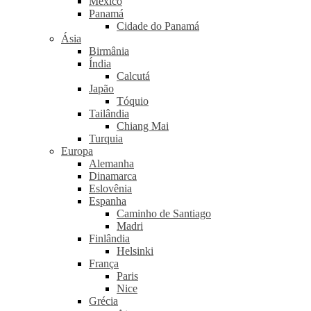
México
Panamá
Cidade do Panamá
Ásia
Birmânia
Índia
Calcutá
Japão
Tóquio
Tailândia
Chiang Mai
Turquia
Europa
Alemanha
Dinamarca
Eslovênia
Espanha
Caminho de Santiago
Madri
Finlândia
Helsinki
França
Paris
Nice
Grécia