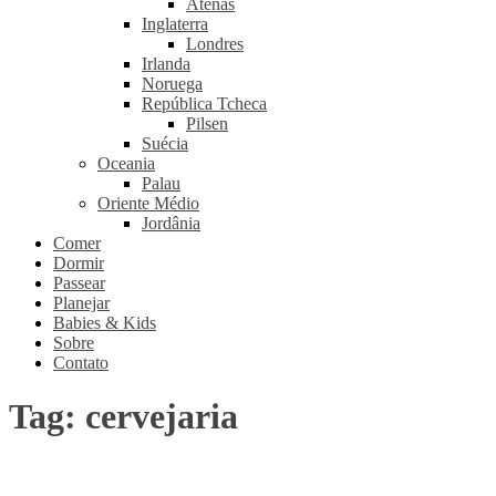
Atenas
Inglaterra
Londres
Irlanda
Noruega
República Tcheca
Pilsen
Suécia
Oceania
Palau
Oriente Médio
Jordânia
Comer
Dormir
Passear
Planejar
Babies & Kids
Sobre
Contato
Tag:
cervejaria