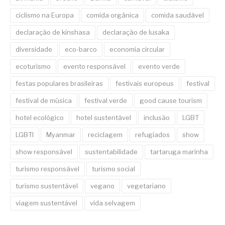
ciclismo na Europa
comida orgânica
comida saudável
declaração de kinshasa
declaração de lusaka
diversidade
eco-barco
economia circular
ecoturismo
evento responsável
evento verde
festas populares brasileiras
festivais europeus
festival
festival de música
festival verde
good cause tourism
hotel ecológico
hotel sustentável
inclusão
LGBT
LGBTI
Myanmar
reciclagem
refugiados
show
show responsável
sustentabilidade
tartaruga marinha
turismo responsável
turismo social
turismo sustentável
vegano
vegetariano
viagem sustentável
vida selvagem