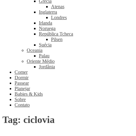
Grécia
Atenas
Inglaterra
Londres
Irlanda
Noruega
República Tcheca
Pilsen
Suécia
Oceania
Palau
Oriente Médio
Jordânia
Comer
Dormir
Passear
Planejar
Babies & Kids
Sobre
Contato
Tag:
ciclovia