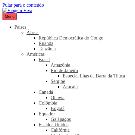
Pular para o conteúdo
Menu
Viagem Viva
Seu portal de turismo sustentável
Países
África
República Democrática do Congo
Ruanda
Tanzânia
Américas
Brasil
Amazônia
Rio de Janeiro
Especial Ilhas da Barra da Tijuca
Sergipe
Aracaju
Canadá
Ottawa
Colômbia
Bogotá
Equador
Galápagos
Estados Unidos
Califórnia