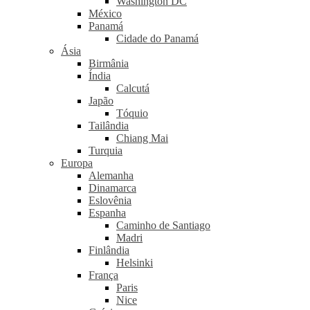
Washington DC
México
Panamá
Cidade do Panamá
Ásia
Birmânia
Índia
Calcutá
Japão
Tóquio
Tailândia
Chiang Mai
Turquia
Europa
Alemanha
Dinamarca
Eslovênia
Espanha
Caminho de Santiago
Madri
Finlândia
Helsinki
França
Paris
Nice