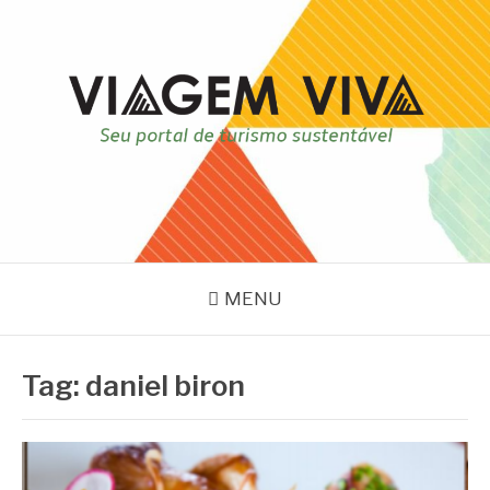
Pular
para
o
conteúdo
VIAGEM VIVA
Seu portal de turismo sustentável
MENU
Tag:
daniel biron