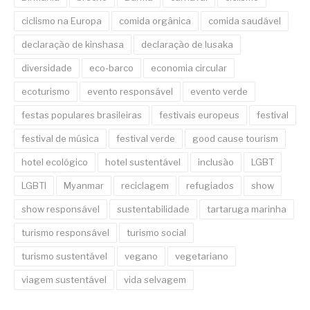
ciclismo na Europa
comida orgânica
comida saudável
declaração de kinshasa
declaração de lusaka
diversidade
eco-barco
economia circular
ecoturismo
evento responsável
evento verde
festas populares brasileiras
festivais europeus
festival
festival de música
festival verde
good cause tourism
hotel ecológico
hotel sustentável
inclusão
LGBT
LGBTI
Myanmar
reciclagem
refugiados
show
show responsável
sustentabilidade
tartaruga marinha
turismo responsável
turismo social
turismo sustentável
vegano
vegetariano
viagem sustentável
vida selvagem