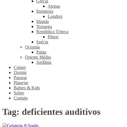
Grécia
Atenas
Inglaterra
Londres
Irlanda
Noruega
República Tcheca
Pilsen
Suécia
Oceania
Palau
Oriente Médio
Jordânia
Comer
Dormir
Passear
Planejar
Babies & Kids
Sobre
Contato
Tag:
deficientes auditivos