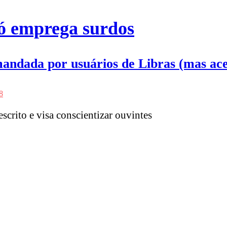
só emprega surdos
andada por usuários de Libras (mas aceit
8
scrito e visa conscientizar ouvintes