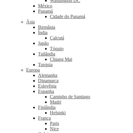
Washington DC
México
Panamá
Cidade do Panamá
Ásia
Birmânia
Índia
Calcutá
Japão
Tóquio
Tailândia
Chiang Mai
Turquia
Europa
Alemanha
Dinamarca
Eslovênia
Espanha
Caminho de Santiago
Madri
Finlândia
Helsinki
França
Paris
Nice