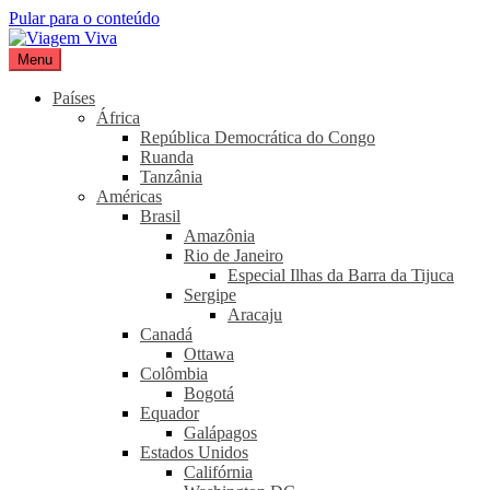
Pular para o conteúdo
Menu
Viagem Viva
Seu portal de turismo sustentável
Países
África
República Democrática do Congo
Ruanda
Tanzânia
Américas
Brasil
Amazônia
Rio de Janeiro
Especial Ilhas da Barra da Tijuca
Sergipe
Aracaju
Canadá
Ottawa
Colômbia
Bogotá
Equador
Galápagos
Estados Unidos
Califórnia