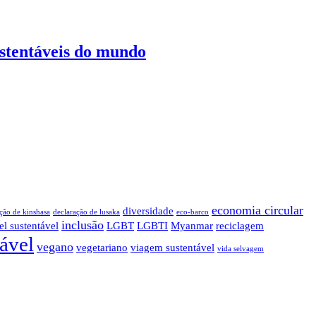
ustentáveis do mundo
economia circular
diversidade
ção de kinshasa
declaração de lusaka
eco-barco
inclusão
el sustentável
LGBT
LGBTI
Myanmar
reciclagem
tável
vegano
vegetariano
viagem sustentável
vida selvagem