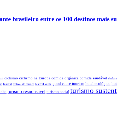
nte brasileiro entre os 100 destinos mais s
ciclismo
ciclismo na Europa
comida orgânica
comida saudável
val
declara
good cause tourism
hotel ecológico
hot
us
festival
festival de música
festival verde
turismo susten
turismo responsável
inha
turismo social