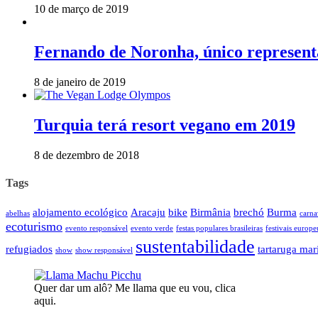
10 de março de 2019
Fernando de Noronha, único representa
8 de janeiro de 2019
Turquia terá resort vegano em 2019
8 de dezembro de 2018
Tags
alojamento ecológico
Aracaju
bike
Birmânia
brechó
Burma
abelhas
carna
ecoturismo
evento responsável
evento verde
festas populares brasileiras
festivais europe
sustentabilidade
refugiados
tartaruga mar
show
show responsável
Quer dar um alô? Me llama que eu vou, clica
aqui.