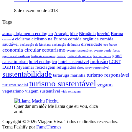
8 de dezembro de 2018
Tags
alojamento ecológico
Aracaju
bike
Birmânia
brechó
Burma
abelhas
ciclismo
ciclismo na Europa
comida orgânica
comida
carnaval
saudável
diversidade
declaração de kinshasa
declaração de lusaka
eco-barco
economia circular
ecoturismo
evento responsável
evento verde
festas
good
populares brasileiras
festivais europeus
festival
festival de música
festival verde
inclusão
cause tourism
hotel ecológico
hotel sustentável
LGBT
LGBTI
Myanmar
reciclagem
refugiados
show
show responsável
sustentabilidade
turismo responsável
tartaruga marinha
turismo sustentável
vegano
turismo social
vegetariano
viagem sustentável
vida selvagem
Quer dar um alô? Me llama que eu vou, clica
aqui.
Copyright © 2026 Viagem Viva. Todos os direitos reservados.
Tema Fashify por
FameThemes