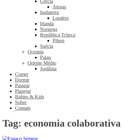
Grécia
Atenas
Inglaterra
Londres
Irlanda
Noruega
República Tcheca
Pilsen
Suécia
Oceania
Palau
Oriente Médio
Jordânia
Comer
Dormir
Passear
Planejar
Babies & Kids
Sobre
Contato
Tag:
economia colaborativa