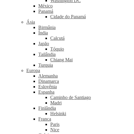
Washington DC
México
Panamá
Cidade do Panamá
Ásia
Birmânia
Índia
Calcutá
Japão
Tóquio
Tailândia
Chiang Mai
Turquia
Europa
Alemanha
Dinamarca
Eslovênia
Espanha
Caminho de Santiago
Madri
Finlândia
Helsinki
França
Paris
Nice