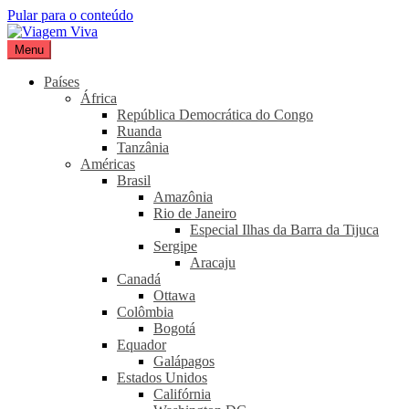
Pular para o conteúdo
Menu
Viagem Viva
Seu portal de turismo sustentável
Países
África
República Democrática do Congo
Ruanda
Tanzânia
Américas
Brasil
Amazônia
Rio de Janeiro
Especial Ilhas da Barra da Tijuca
Sergipe
Aracaju
Canadá
Ottawa
Colômbia
Bogotá
Equador
Galápagos
Estados Unidos
Califórnia