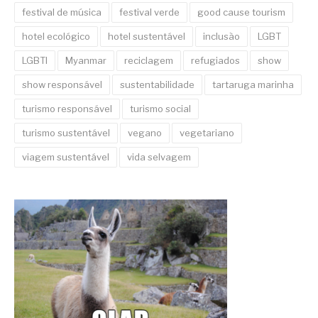
festival de música
festival verde
good cause tourism
hotel ecológico
hotel sustentável
inclusão
LGBT
LGBTI
Myanmar
reciclagem
refugiados
show
show responsável
sustentabilidade
tartaruga marinha
turismo responsável
turismo social
turismo sustentável
vegano
vegetariano
viagem sustentável
vida selvagem