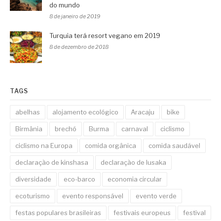
do mundo
8 de janeiro de 2019
Turquia terá resort vegano em 2019
8 de dezembro de 2018
TAGS
abelhas
alojamento ecológico
Aracaju
bike
Birmânia
brechó
Burma
carnaval
ciclismo
ciclismo na Europa
comida orgânica
comida saudável
declaração de kinshasa
declaração de lusaka
diversidade
eco-barco
economia circular
ecoturismo
evento responsável
evento verde
festas populares brasileiras
festivais europeus
festival