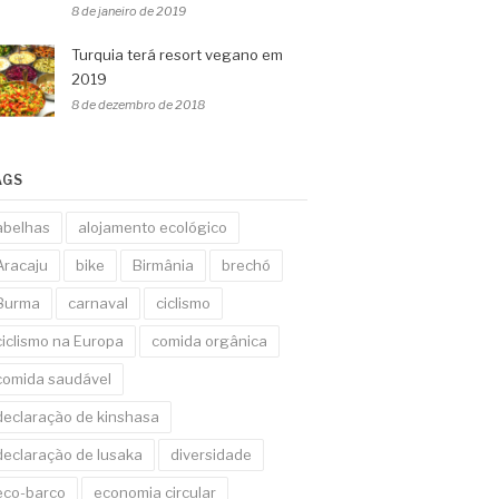
8 de janeiro de 2019
Turquia terá resort vegano em
2019
8 de dezembro de 2018
AGS
abelhas
alojamento ecológico
Aracaju
bike
Birmânia
brechó
Burma
carnaval
ciclismo
ciclismo na Europa
comida orgânica
comida saudável
declaração de kinshasa
declaração de lusaka
diversidade
eco-barco
economia circular