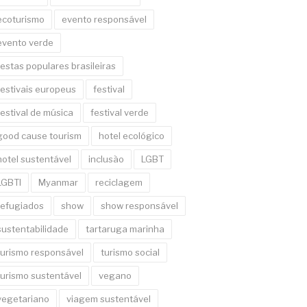
ecoturismo
evento responsável
evento verde
festas populares brasileiras
festivais europeus
festival
festival de música
festival verde
good cause tourism
hotel ecológico
hotel sustentável
inclusão
LGBT
LGBTI
Myanmar
reciclagem
refugiados
show
show responsável
sustentabilidade
tartaruga marinha
turismo responsável
turismo social
turismo sustentável
vegano
vegetariano
viagem sustentável