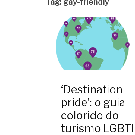
Tag:
gay-friendly
‘Destination
pride’: o guia
colorido do
turismo LGBTI