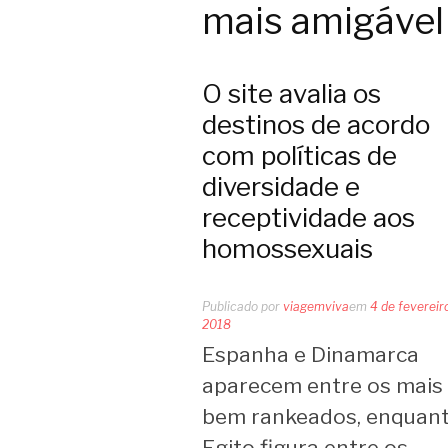
mais amigável
O site avalia os
destinos de acordo
com políticas de
diversidade e
receptividade aos
homossexuais
Publicado por
viagemviva
em
4 de fevereir
2018
Espanha e Dinamarca
aparecem entre os mais
bem rankeados, enquan
Egito figura entre os