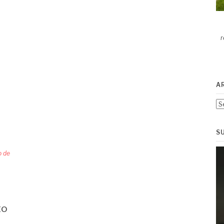
r
A
Ar
S
o de
to