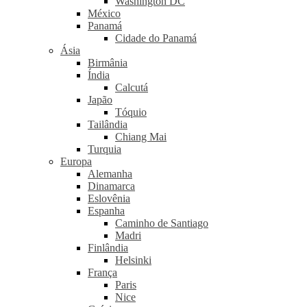
Washington DC
México
Panamá
Cidade do Panamá
Ásia
Birmânia
Índia
Calcutá
Japão
Tóquio
Tailândia
Chiang Mai
Turquia
Europa
Alemanha
Dinamarca
Eslovênia
Espanha
Caminho de Santiago
Madri
Finlândia
Helsinki
França
Paris
Nice