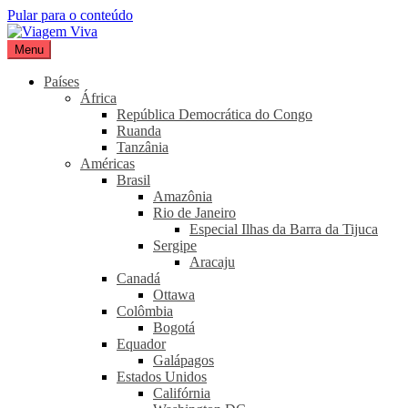
Pular para o conteúdo
Menu
Viagem Viva
Seu portal de turismo sustentável
Países
África
República Democrática do Congo
Ruanda
Tanzânia
Américas
Brasil
Amazônia
Rio de Janeiro
Especial Ilhas da Barra da Tijuca
Sergipe
Aracaju
Canadá
Ottawa
Colômbia
Bogotá
Equador
Galápagos
Estados Unidos
Califórnia