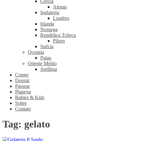
Grécia
Atenas
Inglaterra
Londres
Irlanda
Noruega
República Tcheca
Pilsen
Suécia
Oceania
Palau
Oriente Médio
Jordânia
Comer
Dormir
Passear
Planejar
Babies & Kids
Sobre
Contato
Tag:
gelato