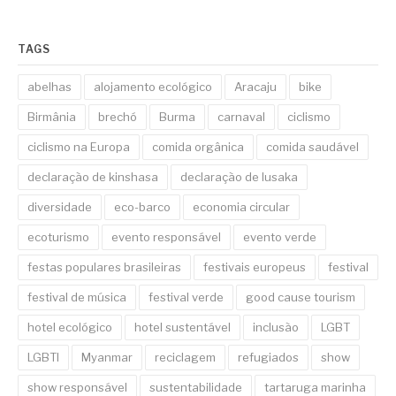
TAGS
abelhas
alojamento ecológico
Aracaju
bike
Birmânia
brechó
Burma
carnaval
ciclismo
ciclismo na Europa
comida orgânica
comida saudável
declaração de kinshasa
declaração de lusaka
diversidade
eco-barco
economia circular
ecoturismo
evento responsável
evento verde
festas populares brasileiras
festivais europeus
festival
festival de música
festival verde
good cause tourism
hotel ecológico
hotel sustentável
inclusão
LGBT
LGBTI
Myanmar
reciclagem
refugiados
show
show responsável
sustentabilidade
tartaruga marinha