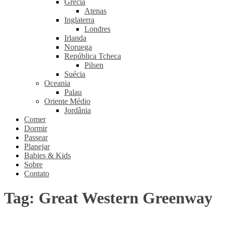
Grécia
Atenas
Inglaterra
Londres
Irlanda
Noruega
República Tcheca
Pilsen
Suécia
Oceania
Palau
Oriente Médio
Jordânia
Comer
Dormir
Passear
Planejar
Babies & Kids
Sobre
Contato
Tag:
Great Western Greenway