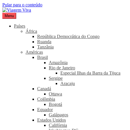
Pular para o conteúdo
Menu
Viagem Viva
Seu portal de turismo sustentável
Países
África
República Democrática do Congo
Ruanda
Tanzânia
Américas
Brasil
Amazônia
Rio de Janeiro
Especial Ilhas da Barra da Tijuca
Sergipe
Aracaju
Canadá
Ottawa
Colômbia
Bogotá
Equador
Galápagos
Estados Unidos
Califórnia