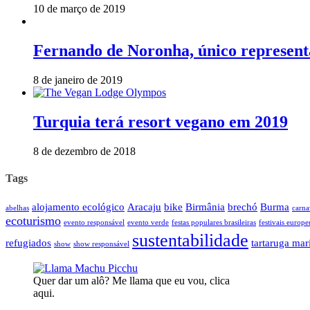
10 de março de 2019
Fernando de Noronha, único representa
8 de janeiro de 2019
Turquia terá resort vegano em 2019
8 de dezembro de 2018
Tags
alojamento ecológico
Aracaju
bike
Birmânia
brechó
Burma
abelhas
carna
ecoturismo
evento responsável
evento verde
festas populares brasileiras
festivais europe
sustentabilidade
refugiados
tartaruga mar
show
show responsável
Quer dar um alô? Me llama que eu vou, clica
aqui.