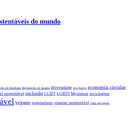
ustentáveis do mundo
economia circular
diversidade
ção de kinshasa
declaração de lusaka
eco-barco
inclusão
el sustentável
LGBT
LGBTI
Myanmar
reciclagem
tável
vegano
vegetariano
viagem sustentável
vida selvagem