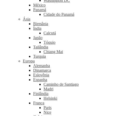
Washington DC
México
Panamá
Cidade do Panamá
Ásia
Birmânia
Índia
Calcutá
Japão
Tóquio
Tailândia
Chiang Mai
Turquia
Europa
Alemanha
Dinamarca
Eslovênia
Espanha
Caminho de Santiago
Madri
Finlândia
Helsinki
França
Paris
Nice