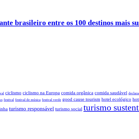
nte brasileiro entre os 100 destinos mais s
ciclismo
ciclismo na Europa
comida orgânica
comida saudável
val
declara
good cause tourism
hotel ecológico
hot
us
festival
festival de música
festival verde
turismo susten
turismo responsável
inha
turismo social