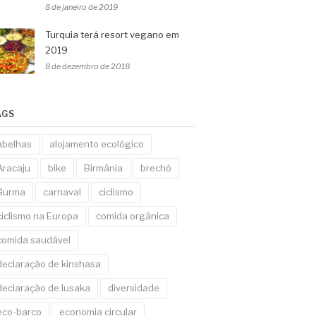
8 de janeiro de 2019
Turquia terá resort vegano em
2019
8 de dezembro de 2018
AGS
abelhas
alojamento ecológico
Aracaju
bike
Birmânia
brechó
Burma
carnaval
ciclismo
ciclismo na Europa
comida orgânica
comida saudável
declaração de kinshasa
declaração de lusaka
diversidade
eco-barco
economia circular