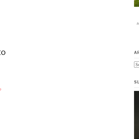
r
to
A
Ar
S
e