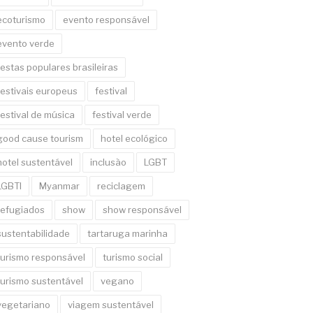
ecoturismo
evento responsável
evento verde
festas populares brasileiras
festivais europeus
festival
festival de música
festival verde
good cause tourism
hotel ecológico
hotel sustentável
inclusão
LGBT
LGBTI
Myanmar
reciclagem
refugiados
show
show responsável
sustentabilidade
tartaruga marinha
turismo responsável
turismo social
turismo sustentável
vegano
vegetariano
viagem sustentável