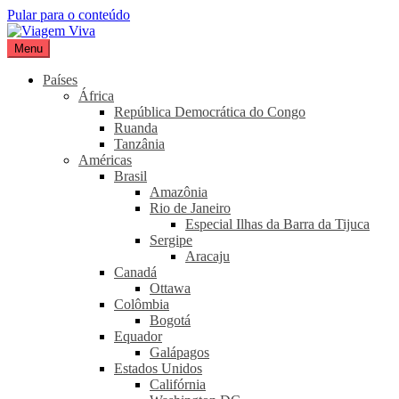
Pular para o conteúdo
Menu
Viagem Viva
Seu portal de turismo sustentável
Países
África
República Democrática do Congo
Ruanda
Tanzânia
Américas
Brasil
Amazônia
Rio de Janeiro
Especial Ilhas da Barra da Tijuca
Sergipe
Aracaju
Canadá
Ottawa
Colômbia
Bogotá
Equador
Galápagos
Estados Unidos
Califórnia