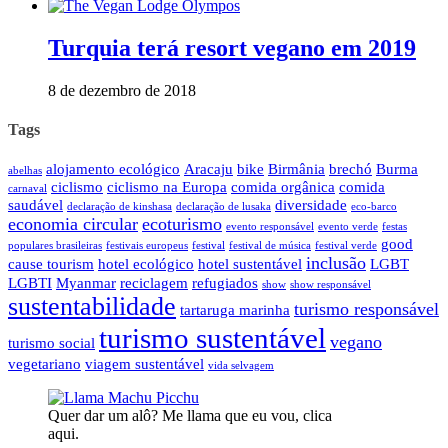
Turquia terá resort vegano em 2019
8 de dezembro de 2018
Tags
alojamento ecológico
Aracaju
bike
Birmânia
brechó
Burma
abelhas
ciclismo
ciclismo na Europa
comida orgânica
comida
carnaval
saudável
diversidade
declaração de kinshasa
declaração de lusaka
eco-barco
economia circular
ecoturismo
evento responsável
evento verde
festas
good
populares brasileiras
festivais europeus
festival
festival de música
festival verde
inclusão
cause tourism
hotel ecológico
hotel sustentável
LGBT
LGBTI
Myanmar
reciclagem
refugiados
show
show responsável
sustentabilidade
turismo responsável
tartaruga marinha
turismo sustentável
vegano
turismo social
vegetariano
viagem sustentável
vida selvagem
Quer dar um alô? Me llama que eu vou, clica
aqui.