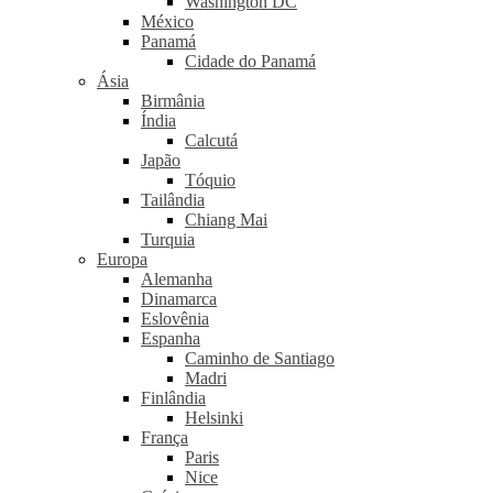
Washington DC
México
Panamá
Cidade do Panamá
Ásia
Birmânia
Índia
Calcutá
Japão
Tóquio
Tailândia
Chiang Mai
Turquia
Europa
Alemanha
Dinamarca
Eslovênia
Espanha
Caminho de Santiago
Madri
Finlândia
Helsinki
França
Paris
Nice