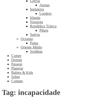
Grécia
Atenas
Inglaterra
Londres
Irlanda
Noruega
República Tcheca
Pilsen
Suécia
Oceania
Palau
Oriente Médio
Jordânia
Comer
Dormir
Passear
Planejar
Babies & Kids
Sobre
Contato
Tag:
incapacidade