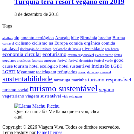
Turquia terá resort vegano em 2019
8 de dezembro de 2018
Tags
alojamento ecológico
Aracaju
bike
Birmânia
brechó
Burma
abelhas
ciclismo
ciclismo na Europa
comida orgânica
comida
carnaval
saudável
diversidade
declaração de kinshasa
declaração de lusaka
eco-barco
economia circular
ecoturismo
evento responsável
evento verde
festas
good
populares brasileiras
festivais europeus
festival
festival de música
festival verde
inclusão
cause tourism
hotel ecológico
hotel sustentável
LGBT
LGBTI
Myanmar
reciclagem
refugiados
show
show responsável
sustentabilidade
turismo responsável
tartaruga marinha
turismo sustentável
vegano
turismo social
vegetariano
viagem sustentável
vida selvagem
Quer dar um alô? Me llama que eu vou, clica
aqui.
Copyright © 2026 Viagem Viva. Todos os direitos reservados.
Tema Fashify por
FameThemes