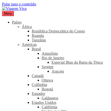
Pular para o conteúdo
Menu
Viagem Viva
Seu portal de turismo sustentável
Países
África
República Democrática do Congo
Ruanda
Tanzânia
Américas
Brasil
Amazônia
Rio de Janeiro
Especial Ilhas da Barra da Tijuca
Sergipe
Aracaju
Canadá
Ottawa
Colômbia
Bogotá
Equador
Galápagos
Estados Unidos
Califórnia