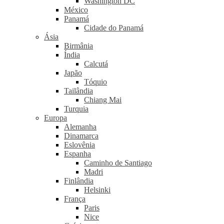
Washington DC
México
Panamá
Cidade do Panamá
Ásia
Birmânia
Índia
Calcutá
Japão
Tóquio
Tailândia
Chiang Mai
Turquia
Europa
Alemanha
Dinamarca
Eslovênia
Espanha
Caminho de Santiago
Madri
Finlândia
Helsinki
França
Paris
Nice