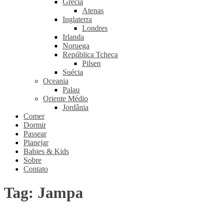
Grécia
Atenas
Inglaterra
Londres
Irlanda
Noruega
República Tcheca
Pilsen
Suécia
Oceania
Palau
Oriente Médio
Jordânia
Comer
Dormir
Passear
Planejar
Babies & Kids
Sobre
Contato
Tag:
Jampa