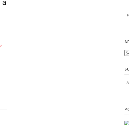
 a
r
A
de
Ar
S
A
P