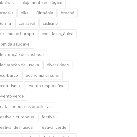
abelhas
alojamento ecológico
Aracaju
bike
Birmânia
brechó
Burma
carnaval
ciclismo
ciclismo na Europa
comida orgânica
comida saudável
declaração de kinshasa
declaração de lusaka
diversidade
eco-barco
economia circular
ecoturismo
evento responsável
evento verde
festas populares brasileiras
festivais europeus
festival
festival de música
festival verde