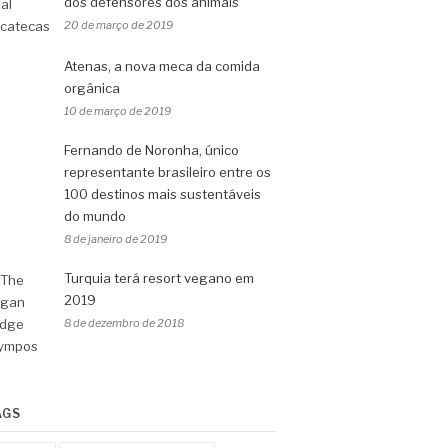
dos defensores dos animais
20 de março de 2019
Atenas, a nova meca da comida
orgânica
10 de março de 2019
Fernando de Noronha, único
representante brasileiro entre os
100 destinos mais sustentáveis
do mundo
8 de janeiro de 2019
Turquia terá resort vegano em
2019
8 de dezembro de 2018
AGS