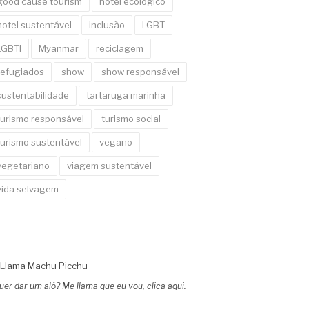
good cause tourism
hotel ecológico
hotel sustentável
inclusão
LGBT
LGBTI
Myanmar
reciclagem
refugiados
show
show responsável
sustentabilidade
tartaruga marinha
turismo responsável
turismo social
turismo sustentável
vegano
vegetariano
viagem sustentável
vida selvagem
uer dar um alô? Me llama que eu vou, clica aqui.