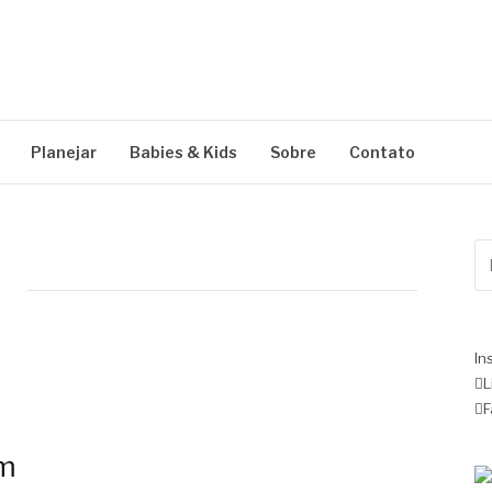
Planejar
Babies & Kids
Sobre
Contato
Pe
po
In
L
F
um