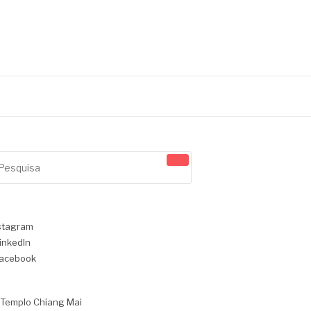
squisar
r:
stagram
inkedIn
acebook