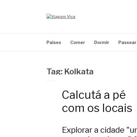
Pular
para
o
conteúdo
VIAGEM VIVA
Seu portal de turismo sustentável
Países
Comer
Dormir
Passear
Tag:
Kolkata
Calcutá a pé
com os locais
Explorar a cidade "