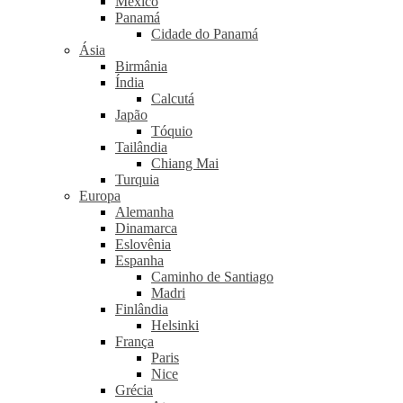
México
Panamá
Cidade do Panamá
Ásia
Birmânia
Índia
Calcutá
Japão
Tóquio
Tailândia
Chiang Mai
Turquia
Europa
Alemanha
Dinamarca
Eslovênia
Espanha
Caminho de Santiago
Madri
Finlândia
Helsinki
França
Paris
Nice
Grécia