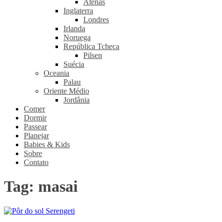
Atenas
Inglaterra
Londres
Irlanda
Noruega
República Tcheca
Pilsen
Suécia
Oceania
Palau
Oriente Médio
Jordânia
Comer
Dormir
Passear
Planejar
Babies & Kids
Sobre
Contato
Tag:
masai