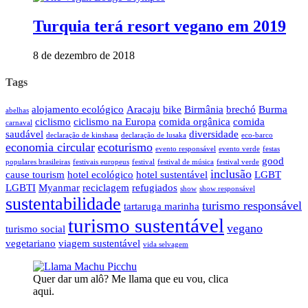
Turquia terá resort vegano em 2019
8 de dezembro de 2018
Tags
alojamento ecológico
Aracaju
bike
Birmânia
brechó
Burma
abelhas
ciclismo
ciclismo na Europa
comida orgânica
comida
carnaval
saudável
diversidade
declaração de kinshasa
declaração de lusaka
eco-barco
economia circular
ecoturismo
evento responsável
evento verde
festas
good
populares brasileiras
festivais europeus
festival
festival de música
festival verde
inclusão
cause tourism
hotel ecológico
hotel sustentável
LGBT
LGBTI
Myanmar
reciclagem
refugiados
show
show responsável
sustentabilidade
turismo responsável
tartaruga marinha
turismo sustentável
vegano
turismo social
vegetariano
viagem sustentável
vida selvagem
Quer dar um alô? Me llama que eu vou, clica
aqui.