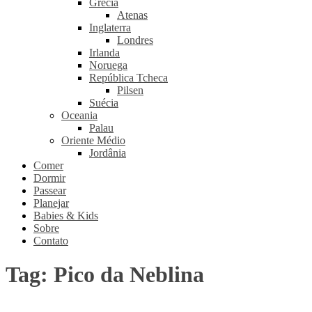
Grécia
Atenas
Inglaterra
Londres
Irlanda
Noruega
República Tcheca
Pilsen
Suécia
Oceania
Palau
Oriente Médio
Jordânia
Comer
Dormir
Passear
Planejar
Babies & Kids
Sobre
Contato
Tag:
Pico da Neblina