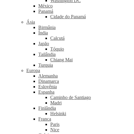
Washington DC
México
Panamá
Cidade do Panamá
Ásia
Birmânia
Índia
Calcutá
Japão
Tóquio
Tailândia
Chiang Mai
Turquia
Europa
Alemanha
Dinamarca
Eslovênia
Espanha
Caminho de Santiago
Madri
Finlândia
Helsinki
França
Paris
Nice