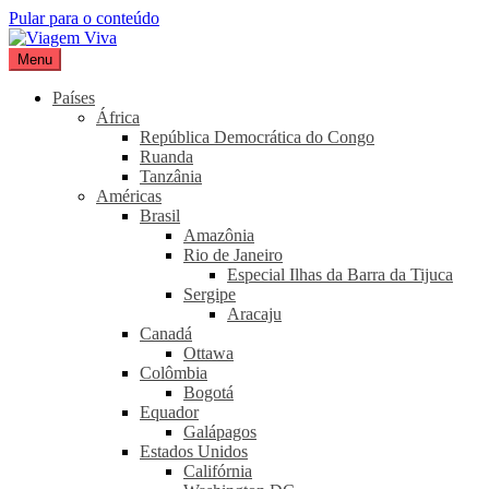
Pular para o conteúdo
Menu
Viagem Viva
Seu portal de turismo sustentável
Países
África
República Democrática do Congo
Ruanda
Tanzânia
Américas
Brasil
Amazônia
Rio de Janeiro
Especial Ilhas da Barra da Tijuca
Sergipe
Aracaju
Canadá
Ottawa
Colômbia
Bogotá
Equador
Galápagos
Estados Unidos
Califórnia