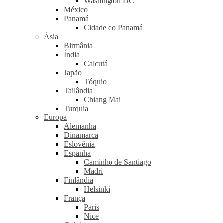
Washington DC
México
Panamá
Cidade do Panamá
Ásia
Birmânia
Índia
Calcutá
Japão
Tóquio
Tailândia
Chiang Mai
Turquia
Europa
Alemanha
Dinamarca
Eslovênia
Espanha
Caminho de Santiago
Madri
Finlândia
Helsinki
França
Paris
Nice