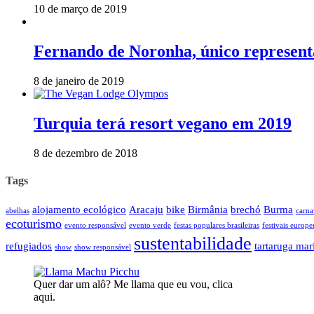
10 de março de 2019
Fernando de Noronha, único representa
8 de janeiro de 2019
Turquia terá resort vegano em 2019
8 de dezembro de 2018
Tags
alojamento ecológico
Aracaju
bike
Birmânia
brechó
Burma
abelhas
carna
ecoturismo
evento responsável
evento verde
festas populares brasileiras
festivais europe
sustentabilidade
refugiados
tartaruga mar
show
show responsável
Quer dar um alô? Me llama que eu vou, clica
aqui.