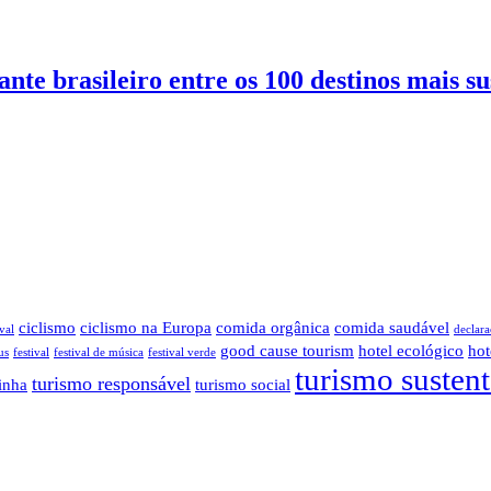
nte brasileiro entre os 100 destinos mais s
ciclismo
ciclismo na Europa
comida orgânica
comida saudável
val
declara
good cause tourism
hotel ecológico
hot
us
festival
festival de música
festival verde
turismo susten
turismo responsável
inha
turismo social