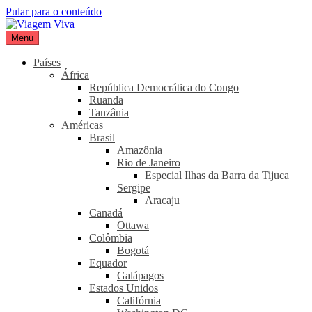
Pular para o conteúdo
Menu
Viagem Viva
Seu portal de turismo sustentável
Países
África
República Democrática do Congo
Ruanda
Tanzânia
Américas
Brasil
Amazônia
Rio de Janeiro
Especial Ilhas da Barra da Tijuca
Sergipe
Aracaju
Canadá
Ottawa
Colômbia
Bogotá
Equador
Galápagos
Estados Unidos
Califórnia