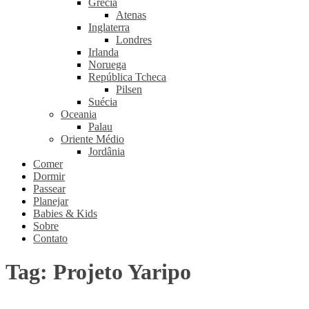
Grécia
Atenas
Inglaterra
Londres
Irlanda
Noruega
República Tcheca
Pilsen
Suécia
Oceania
Palau
Oriente Médio
Jordânia
Comer
Dormir
Passear
Planejar
Babies & Kids
Sobre
Contato
Tag:
Projeto Yaripo