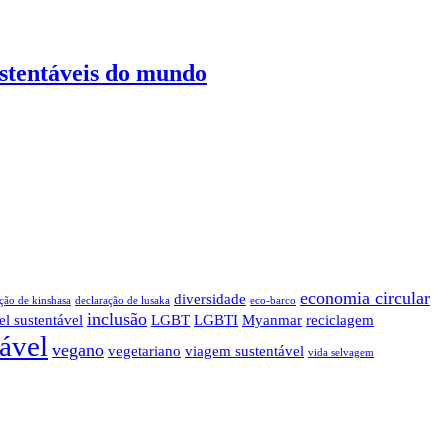
ustentáveis do mundo
economia circular
diversidade
ção de kinshasa
declaração de lusaka
eco-barco
inclusão
el sustentável
LGBT
LGBTI
Myanmar
reciclagem
tável
vegano
vegetariano
viagem sustentável
vida selvagem