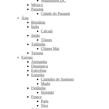
Washington DC
México
Panamá
Cidade do Panamá
Ásia
Birmânia
Índia
Calcutá
Japão
Tóquio
Tailândia
Chiang Mai
Turquia
Europa
Alemanha
Dinamarca
Eslovênia
Espanha
Caminho de Santiago
Madri
Finlândia
Helsinki
França
Paris
Nice