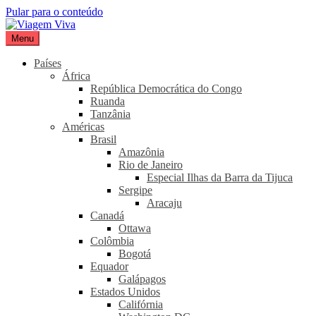
Pular para o conteúdo
Menu
Viagem Viva
Seu portal de turismo sustentável
Países
África
República Democrática do Congo
Ruanda
Tanzânia
Américas
Brasil
Amazônia
Rio de Janeiro
Especial Ilhas da Barra da Tijuca
Sergipe
Aracaju
Canadá
Ottawa
Colômbia
Bogotá
Equador
Galápagos
Estados Unidos
Califórnia