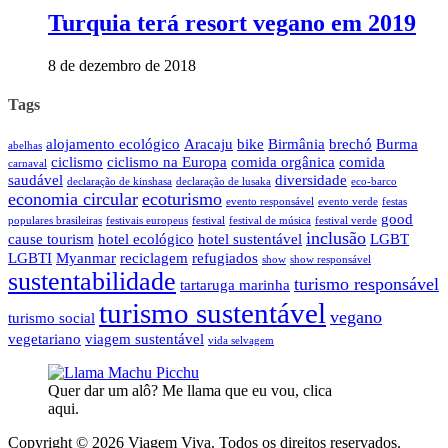
Turquia terá resort vegano em 2019
8 de dezembro de 2018
Tags
alojamento ecológico
Aracaju
bike
Birmânia
brechó
Burma
abelhas
ciclismo
ciclismo na Europa
comida orgânica
comida
carnaval
saudável
diversidade
declaração de kinshasa
declaração de lusaka
eco-barco
economia circular
ecoturismo
evento responsável
evento verde
festas
good
populares brasileiras
festivais europeus
festival
festival de música
festival verde
inclusão
cause tourism
hotel ecológico
hotel sustentável
LGBT
LGBTI
Myanmar
reciclagem
refugiados
show
show responsável
sustentabilidade
turismo responsável
tartaruga marinha
turismo sustentável
vegano
turismo social
vegetariano
viagem sustentável
vida selvagem
Quer dar um alô? Me llama que eu vou, clica
aqui.
Copyright © 2026 Viagem Viva. Todos os direitos reservados.