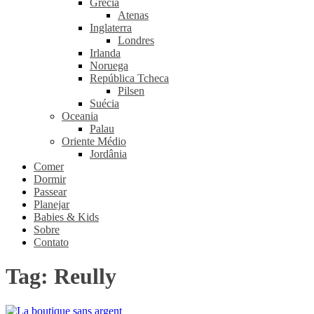
Grécia
Atenas
Inglaterra
Londres
Irlanda
Noruega
República Tcheca
Pilsen
Suécia
Oceania
Palau
Oriente Médio
Jordânia
Comer
Dormir
Passear
Planejar
Babies & Kids
Sobre
Contato
Tag:
Reully