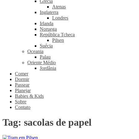
Grécia
Atenas
Inglaterra
Londres
Irlanda
Noruega
República Tcheca
Pilsen
Suécia
Oceania
Palau
Oriente Médio
Jordânia
Comer
Dormir
Passear
Planejar
Babies & Kids
Sobre
Contato
Tag:
sacolas de papel