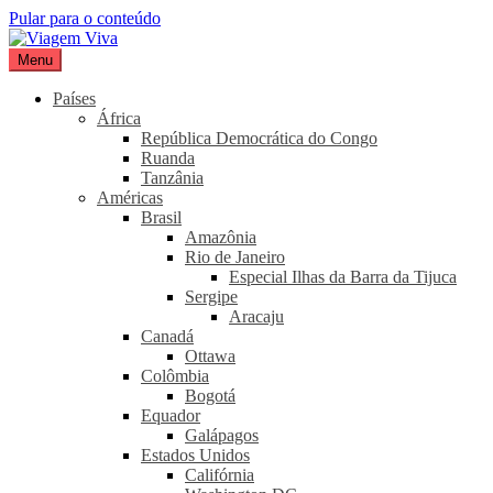
Pular para o conteúdo
Menu
Viagem Viva
Seu portal de turismo sustentável
Países
África
República Democrática do Congo
Ruanda
Tanzânia
Américas
Brasil
Amazônia
Rio de Janeiro
Especial Ilhas da Barra da Tijuca
Sergipe
Aracaju
Canadá
Ottawa
Colômbia
Bogotá
Equador
Galápagos
Estados Unidos
Califórnia