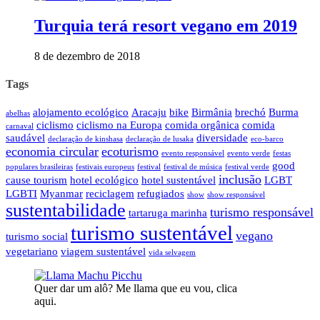
Turquia terá resort vegano em 2019
8 de dezembro de 2018
Tags
alojamento ecológico
Aracaju
bike
Birmânia
brechó
Burma
abelhas
ciclismo
ciclismo na Europa
comida orgânica
comida
carnaval
saudável
diversidade
declaração de kinshasa
declaração de lusaka
eco-barco
economia circular
ecoturismo
evento responsável
evento verde
festas
good
populares brasileiras
festivais europeus
festival
festival de música
festival verde
inclusão
cause tourism
hotel ecológico
hotel sustentável
LGBT
LGBTI
Myanmar
reciclagem
refugiados
show
show responsável
sustentabilidade
turismo responsável
tartaruga marinha
turismo sustentável
vegano
turismo social
vegetariano
viagem sustentável
vida selvagem
Quer dar um alô? Me llama que eu vou, clica
aqui.