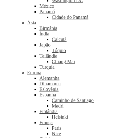
Washington DC
México
Panamá
Cidade do Panamá
Ásia
Birmânia
Índia
Calcutá
Japão
Tóquio
Tailândia
Chiang Mai
Turquia
Europa
Alemanha
Dinamarca
Eslovênia
Espanha
Caminho de Santiago
Madri
Finlândia
Helsinki
França
Paris
Nice