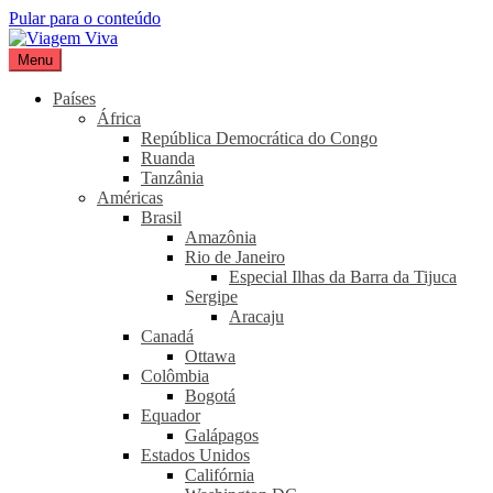
Pular para o conteúdo
Menu
Viagem Viva
Seu portal de turismo sustentável
Países
África
República Democrática do Congo
Ruanda
Tanzânia
Américas
Brasil
Amazônia
Rio de Janeiro
Especial Ilhas da Barra da Tijuca
Sergipe
Aracaju
Canadá
Ottawa
Colômbia
Bogotá
Equador
Galápagos
Estados Unidos
Califórnia