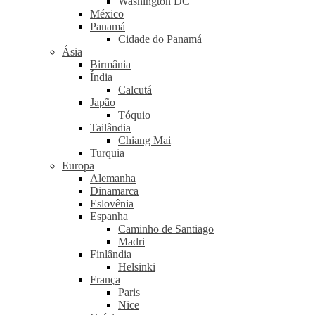
Washington DC
México
Panamá
Cidade do Panamá
Ásia
Birmânia
Índia
Calcutá
Japão
Tóquio
Tailândia
Chiang Mai
Turquia
Europa
Alemanha
Dinamarca
Eslovênia
Espanha
Caminho de Santiago
Madri
Finlândia
Helsinki
França
Paris
Nice