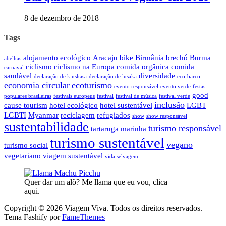
8 de dezembro de 2018
Tags
alojamento ecológico
Aracaju
bike
Birmânia
brechó
Burma
abelhas
ciclismo
ciclismo na Europa
comida orgânica
comida
carnaval
saudável
diversidade
declaração de kinshasa
declaração de lusaka
eco-barco
economia circular
ecoturismo
evento responsável
evento verde
festas
good
populares brasileiras
festivais europeus
festival
festival de música
festival verde
inclusão
cause tourism
hotel ecológico
hotel sustentável
LGBT
LGBTI
Myanmar
reciclagem
refugiados
show
show responsável
sustentabilidade
turismo responsável
tartaruga marinha
turismo sustentável
vegano
turismo social
vegetariano
viagem sustentável
vida selvagem
Quer dar um alô? Me llama que eu vou, clica
aqui.
Copyright © 2026 Viagem Viva. Todos os direitos reservados.
Tema Fashify por
FameThemes