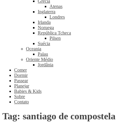
Grécia
Atenas
Inglaterra
Londres
Irlanda
Noruega
República Tcheca
Pilsen
Suécia
Oceania
Palau
Oriente Médio
Jordânia
Comer
Dormir
Passear
Planejar
Babies & Kids
Sobre
Contato
Tag:
santiago de compostela