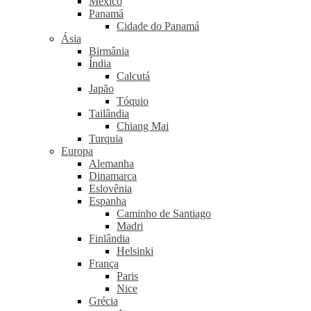
México
Panamá
Cidade do Panamá
Ásia
Birmânia
Índia
Calcutá
Japão
Tóquio
Tailândia
Chiang Mai
Turquia
Europa
Alemanha
Dinamarca
Eslovênia
Espanha
Caminho de Santiago
Madri
Finlândia
Helsinki
França
Paris
Nice
Grécia