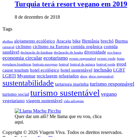
Turquia terá resort vegano em 2019
8 de dezembro de 2018
Tags
alojamento ecológico
Aracaju
bike
Birmânia
brechó
Burma
abelhas
ciclismo
ciclismo na Europa
comida orgânica
comida
carnaval
saudável
diversidade
declaração de kinshasa
declaração de lusaka
eco-barco
economia circular
ecoturismo
evento responsável
evento verde
festas
good
populares brasileiras
festivais europeus
festival
festival de música
festival verde
inclusão
cause tourism
hotel ecológico
hotel sustentável
LGBT
LGBTI
Myanmar
reciclagem
refugiados
show
show responsável
sustentabilidade
turismo responsável
tartaruga marinha
turismo sustentável
vegano
turismo social
vegetariano
viagem sustentável
vida selvagem
Quer dar um alô? Me llama que eu vou, clica
aqui.
Copyright © 2026 Viagem Viva. Todos os direitos reservados.