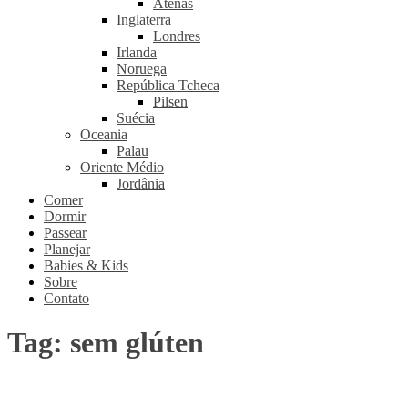
Atenas
Inglaterra
Londres
Irlanda
Noruega
República Tcheca
Pilsen
Suécia
Oceania
Palau
Oriente Médio
Jordânia
Comer
Dormir
Passear
Planejar
Babies & Kids
Sobre
Contato
Tag:
sem glúten